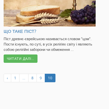
ЩО ТАКЕ ПІСТ?
Піст древнє-єврейською називається словом "цом".
Пости існують, по суті, в усіх релігіях світу і являють
собою релігійні заборони чи обмеження ...
ЧИТАТИ ДАЛІ…
‹
1
…
8
9
10