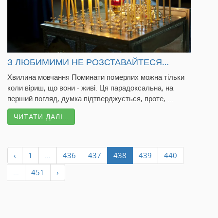
З ЛЮБИМИМИ НЕ РОЗСТАВАЙТЕСЯ…
Хвилина мовчання Поминати померлих можна тільки
коли віриш, що вони - живі. Ця парадоксальна, на
перший погляд, думка підтверджується, проте, ...
ЧИТАТИ ДАЛІ…
‹
1
…
436
437
438
439
440
…
451
›