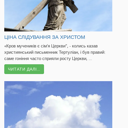
ЦІНА СЛІДУВАННЯ ЗА ХРИСТОМ
«Кров мучеників є сім'я Церкви", - колись казав
християнський письменник Тертуліан, і був правий:
саме гоніння часто сприяли росту Церкви, ...
ЧИТАТИ ДАЛІ…