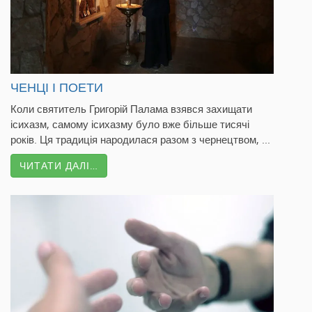
ЧЕНЦІ І ПОЕТИ
Коли святитель Григорій Палама взявся захищати
ісихазм, самому ісихазму було вже більше тисячі
років. Ця традиція народилася разом з чернецтвом, ...
ЧИТАТИ ДАЛІ…