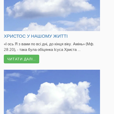
ХРИСТОС У НАШОМУ ЖИТТІ
«І ось Я з вами по всі дні, до кінця віку. Амінь» (Мф.
28:20), - така була обіцянка Ісуса Христа ...
ЧИТАТИ ДАЛІ…