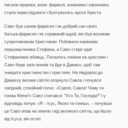
писали пророки, вони: фарисеї, книжники і законники,
стали переслідувати і бунтуватись проти Христа.
Савл був сином фарисея і як добрий син свого
батька-фарисея і як справжній юдей, він був великим
супротивником Христовим. Побивали камінням
першомученика Стефана, а Савл стеріг одяг
Стефанових вбивць. Почалось гоніння на християн і
Савл бере загін вояків та йде в Дамаск, щоб там
знищити християнство і християн. На півдорозі до
Дамаску велике світло огорнуло Савла і почувся
лагідний, спокійний голос: «Савле, Савле! Чому ти
гониш Мене?» Савл спитався: “Хто Ти, Господи?” І у
відповідь почув: «Я – Ісус, Якого ти гониш», – почувши
це Савл впав на землю і від великого світла, що йшло
від Ісуса, він осліп.