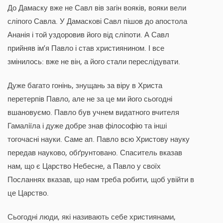
До Дамаску вже не Савл вів загін вояків, вояки вели
сліпого Савла. У Дамаскові Савл пішов до апостола
Ананія і той уздоровив його від сліпоти. А Савл
прийняв ім’я Павло і став християнином. І все
змінилось: вже не він, а його стали переслідувати.
Дуже багато гонінь, знущань за віру в Христа
перетерпів Павло, але не за це ми його сьогодні
вшановуємо. Павло був учнем видатного вчителя
Гамаліїла і дуже добре знав філософію та інші
тогочасні науки. Саме ап. Павло всю Христову науку
передав науково, обґрунтовано. Спаситель вказав
нам, що є Царство Небесне, а Павло у своїх
Посланнях вказав, що нам треба робити, щоб увійти в
це Царство.
Сьогодні люди, які називають себе християнами,