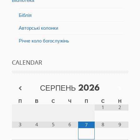
Біблія
Авторські колонки
Річне коло богослужінь
CALENDAR
СЕРПЕНЬ
2026
П
В
С
Ч
П
С
Н
1
2
3
4
5
6
8
9
7