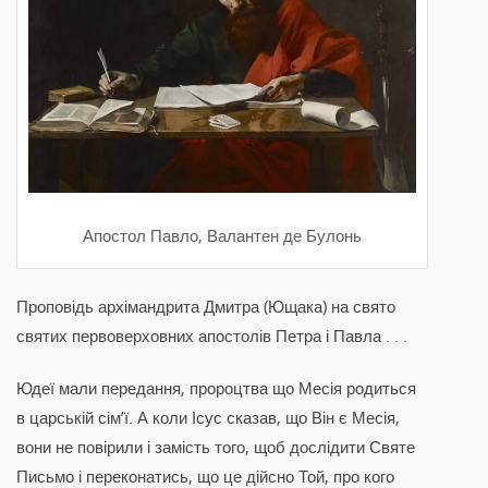
Апостол Павло, Валантен де Булонь
Проповідь архімандрита Дмитра (Ющака) на свято
святих первоверховних апостолів Петра і Павла . . .
Юдеї мали передання, пророцтва що Месія родиться
в царській сім’ї. А коли Ісус сказав, що Він є Месія,
вони не повірили і замість того, щоб дослідити Святе
Письмо і переконатись, що це дійсно Той, про кого