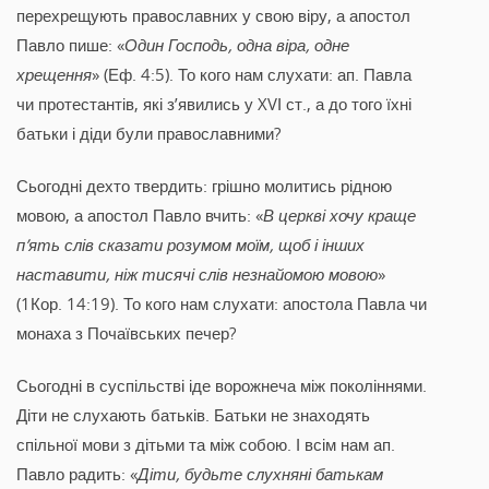
перехрещують православних у свою віру, а апостол
Павло пише: «
Один Господь, одна віра, одне
хрещення
» (Еф. 4:5). То кого нам слухати: ап. Павла
чи протестантів, які з’явились у XVІ ст., а до того їхні
батьки і діди були православними?
Сьогодні дехто твердить: грішно молитись рідною
мовою, а апостол Павло вчить: «
В церкві хочу краще
п’ять слів сказати розумом моїм, щоб і інших
наставити, ніж тисячі слів незнайомою мовою
»
(1Кор. 14:19). То кого нам слухати: апостола Павла чи
монаха з Почаївських печер?
Сьогодні в суспільстві іде ворожнеча між поколіннями.
Діти не слухають батьків. Батьки не знаходять
спільної мови з дітьми та між собою. І всім нам ап.
Павло радить: «
Діти, будьте слухняні батькам