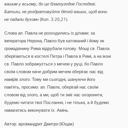
вашим у всьому, бо це благоугодне Господеві.
Батьки, не роздратовуйте дітей ваших, щоб вони
не падали духом
» (Кол. 3:20,21).
Слова ап. Павла не розходились із ділами: за
імператора Нерона, Павло був катований і йому як
громадянину Рима відрубали голову. Мощі св. Павла
зберігаються в костелі Петра і Павла в Римі, а на іконі
св. Павло зображується з мечем у руці, бо Павло
своїм словом наче добрим мечем оберігає нас від
намірів злого. Тому ми сьогодні, шануючи його
пам’ять, просимо: ап. Павле, оберігай нас своїм
словом від злого, а ми, щоб ти зміг нас охоронити,
будемо читати твої Послання, і не тільки, а й будемо
намагатись виконувати їх. Амінь.
Автор: архімандрит Дмитро (Ющак)