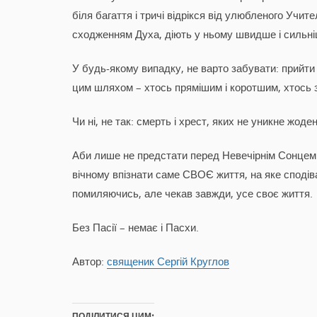
біля багаття і тричі відрікся від улюбленого Учи
сходженням Духа, діють у ньому швидше і сильніш
У будь-якому випадку, не варто забувати: прийти 
цим шляхом – хтось прямішим і коротшим, хтось 
Чи ні, не так: смерть і хрест, яких не уникне жод
Аби лише не предстати перед Невечірнім Сонцем – 
вічному впізнати саме СВОЄ життя, на яке сподіва
помиляючись, але чекав завжди, усе своє життя.
Без Пасії – немає і Пасхи.
Автор:
священик Сергій Круглов
ПОДІЛИТИСЯ ЦИМ: