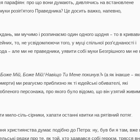
чя парафіян: про що вони думають, дивлячись на встановлене
муки розіп’ятого Праведника? Це досить важко, напевно,
аждань, ми мучимо і розпинаємо один одного щодня – то в кривав
йних, то, не усвідомлюючи того, у муці спільної роз’єднаності і
кода – але ми не праведники, уявити собі муки Безгрішного ми не 
«
Боже Мій, Боже Мій! Навіщо Ти Мене покинув?
» (а як інакше – я
ерти) ми реагуємо приблизно як ті юдейські обивателі, які
любленого персонажа, про якого було відомо, що він узятий живим
мило-сіль-сірники, хапати останні квитки на рятівний потяг.
ання християнства думає подібно до Петра: ну, був би я там, вже 
льські рядки про те, як той, хто здавався собі героєм, трясся вн