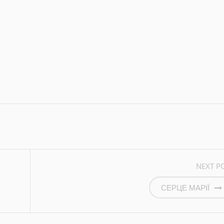
BY
VALERA1608@UKR.NET
RCHIVE
AUTHOR WEBSITE
NEXT P
СЕРЦЕ МАРІЇ