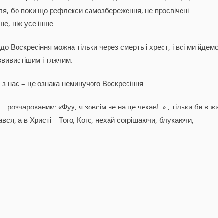
теля, бо поки що рефлекси самозбереження, не просвічені
е, ніж усе інше.
до Воскресіння можна тільки через смерть і хрест, і всі ми йдем
звивистішим і тяжчим.
ен з нас – це ознака неминучого Воскресіння.
розчарованим: «Фуу, я зовсім не на це чекав!..»., тільки би в жи
вся, а в Христі – Того, Кого, нехай согрішаючи, блукаючи,