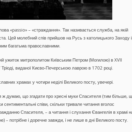
лова «passio» – «страждання». Так називається служба, на якій
та. Цей молебний спів прийшов на Русь з католицького Заходу і
мим багатьма православними.
ий ужиток митрополитом Київським Петром (Могилою) в XVII
ої Тріоді, виданої Києво-Печерською лаврою в 1702 році.
лавних храмах у чотири неділі Великого посту, увечері.
 я ж думаю, що згадати про хресні муки Спасителя (тим більше, 
и сентиментальні співи, скільки тривале читання вголос
ражданню Спасителя, – а читання і слухання Євангелія в храмі н
е) – потрібне і доречне завжди, і не лише в дні Великого посту.