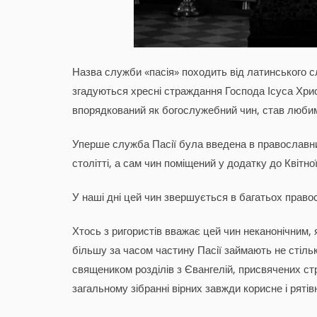
Назва служби «пасія» походить від латинського с
згадуються хресні страждання Господа Ісуса Хрис
впорядкований як богослужебний чин, став люби
Уперше служба Пасії була введена в православн
столітті, а сам чин поміщений у додатку до Квітн
У наші дні цей чин звершується в багатьох правос
Хтось з ригористів вважає цей чин неканонічним,
більшу за часом частину Пасії займають не стільк
священиком розділів з Євангелій, присвячених ст
загальному зібранні вірних завжди корисне і рятівн