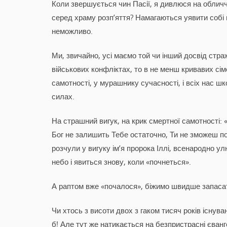
Коли звершується чин Пасії, я дивлюся на облич
серед храму розп’яття? Намагаються уявити собі 
неможливо.
Ми, звичайно, усі маємо той чи інший досвід стр
військових конфліктах, то в не менш кривавих сіме
самотності, у мурашнику сучасності, і всіх нас ш
силах.
На страшний вигук, на крик смертної самотності: 
Бог не залишить Тебе остаточно, Ти не зможеш пом
розчули у вигуку ім’я пророка Іллі, всенародно у
небо і явиться знову, коли «почнеться».
А раптом вже «почалося», біжимо швидше запасати 
Чи хтось з висоти двох з гаком тисяч років існув
б! Але тут же натикається на безпристрасні єванге