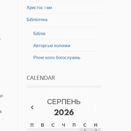
Христос і ми
Бібліотека
Біблія
,
Авторські колонки
Річне коло богослужінь
CALENDAR
що
СЕРПЕНЬ
а
2026
П
В
С
Ч
П
С
Н
1
2