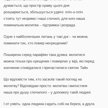
думається, що простір храму цього дня
розширюється, збільшується удвічі: пліч-о-пліч
стоять тут незримо і наші спочилі, для кого наша
поминальна молитва – підтримка і розрада.
Одне з найболючіших питань у такі дні – чи можна
поминати тих, хто помер нехрещеним?
Поширена серед парафіян така думка: молитися
можна тільки про хрещених і померлих у вірі, які перед
кончиною сповідалися і причастилися святих Тайн.
Що відповісти тим, хто засвоїв такий погляд на
молитву? Відповідаю просто: молитва і милостиня
наша про душу спочилого – у допомогу такій людині.
І от уявіть: одна людина сидить собі на березі, а друга