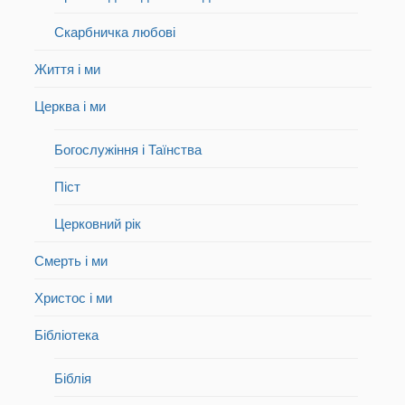
Скарбничка любові
Життя і ми
Церква і ми
Богослужіння і Таїнства
Піст
Церковний рік
Смерть і ми
Христос і ми
Бібліотека
Біблія