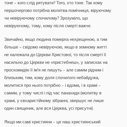
тоне – кого слід рятувати? Того, хто тоне. Так кому
першочергово потрібна молитва-помічниця, віруючому
чи невіруючому спочилому? Зрозуміло, що
невіруючому, тому, кому після смерті важче.
Звичайно, якщо людина померла нехрещеною, а тим
більше – свідомо невіруючою, якщо в земному житті
не належала до Церкви Христової, то після смерті її
насильно до Церкви не «пристебнеш», у записках на
проскомидію її ім’я не пишуть – але самим рідним і
близьким, тим, кому доля спочилого небайдужа,
молитися про нього потрібно – і вдома, і в храмі –
самим, у тому числі і під час панахиди (молитву в
храмі, у євхаристійному зібранні, звершує не лише
один священик, але вся Церква, усі присутні).
Якщо ми самі християни – це наш християнський