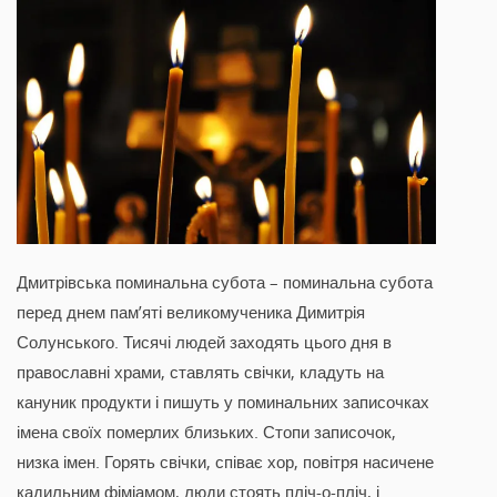
Дмитрівська поминальна субота – поминальна субота
перед днем пам’яті великомученика Димитрія
Солунського. Тисячі людей заходять цього дня в
православні храми, ставлять свічки, кладуть на
кануник продукти і пишуть у поминальних записочках
імена своїх померлих близьких. Стопи записочок,
низка імен. Горять свічки, співає хор, повітря насичене
кадильним фіміамом, люди стоять пліч-о-пліч, і