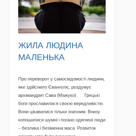
READ MORE
ЖИЛА ЛЮДИНА
МАЛЕНЬКА
Про переворот у самосвідомості людини,
яке здійснило Євангеліє, роздумує
архімандрит Сава (Мажуко) . . . Грецькі
боги прославилися своєю вередливістю.
Вони цікавилися тільки значним. Внизу
копошилися шумні і погано одягнені люди
– безлика і безіменна маса. Розвиток
сюжету має бути вишукано