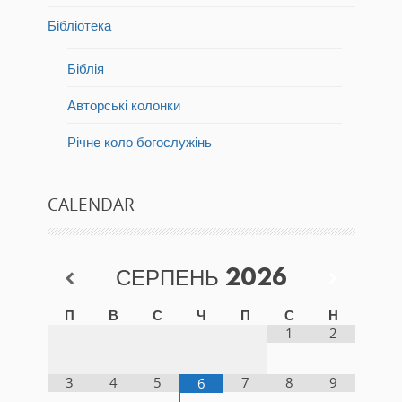
Бібліотека
Біблія
Авторські колонки
Річне коло богослужінь
CALENDAR
СЕРПЕНЬ
2026
П
В
С
Ч
П
С
Н
1
2
3
4
5
7
8
9
6