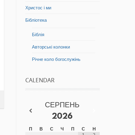
Христос і ми
Бібліотека
Біблія
Авторські колонки
Річне коло богослужінь
CALENDAR
СЕРПЕНЬ
2026
П
В
С
Ч
П
С
Н
1
2