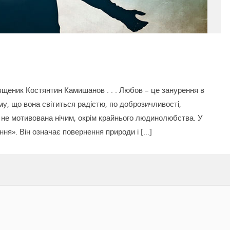
вященик Костянтин Камишанов . . . Любов – це занурення в
у, що вона світиться радістю, по доброзичливості,
о не мотивована нічим, окрім крайнього людинолюбства. У
ння». Він означає повернення природи і […]