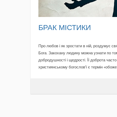
БРАК МІСТИКИ
Про любов і як зростати в ній, роздумує с
Бога. Закохану людину можна узнати по том
добродушності і щедрості. Її доброта част
християнському богослов’ї є термін «обоже