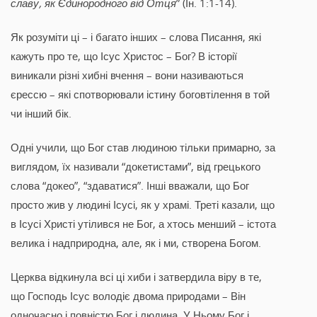
славу, як Єдинородного від Отця
” (Ін. 1:1-14).
Як розуміти ці – і багато інших – слова Писання, які
кажуть про те, що Ісус Христос – Бог? В історії
виникали різні хибні вчення – вони називаються
єрессю – які спотворювали істину боговтілення в той
чи інший бік.
Одні учили, що Бог став людиною тільки примарно, за
виглядом, їх називали “докетистами”, від грецького
слова “докео”, “здаватися”. Інші вважали, що Бог
просто жив у людині Ісусі, як у храмі. Треті казали, що
в Ісусі Христі утілився не Бог, а хтось менший – істота
велика і надприродна, але, як і ми, створена Богом.
Церква відкинула всі ці хиби і затвердила віру в те,
що Господь Ісус володіє двома природами – Він
одночасно і повністю Бог і людина. У Ньому Бог і