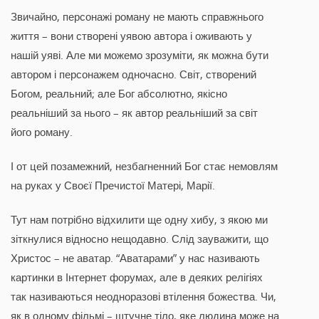
Звичайно, персонажі роману не мають справжнього
життя – вони створені уявою автора і оживають у
нашій уяві. Але ми можемо зрозуміти, як можна бути
автором і персонажем одночасно. Світ, створений
Богом, реальний; але Бог абсолютно, якісно
реальніший за нього – як автор реальніший за світ
його роману.
І от цей позамежний, незбагненний Бог стає немовлям
на руках у Своєї Пречистої Матері, Марії.
Тут нам потрібно відхилити ще одну хибу, з якою ми
зіткнулися відносно нещодавно. Слід зауважити, що
Христос – не аватар. “Аватарами” у нас називають
картинки в Інтернет форумах, але в деяких релігіях
так називаються неодноразові втілення божества. Чи,
як в одному фільмі – штучне тіло, яке людина може на