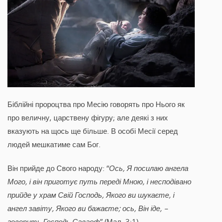
Біблійні пророцтва про Месію говорять про Нього як
про величну, царствену фігуру; але деякі з них
вказують на щось ще більше. В особі Месії серед
людей мешкатиме сам Бог.
Він прийде до Свого народу: “
Ось, Я посилаю ангела
Мого, і він приготує путь переді Мною, і несподівано
прийде у храм Свій Господь, Якого ви шукаєте, і
ангел завіту, Якого ви бажаєте; ось, Він іде, –
говорить Господь Саваоф
” (Мал. 3:1)