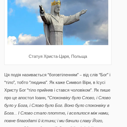
Статуя Христа-Царя, Польща
Ця подія називається “боговтіленням” – від слів “Бог” і
“тіло”, тобто “людина”. Як каже Символ Віри, в Ісусі
Христу Бог “тіло прийняв і стався чоловіком”. Як пише
про це апостол Іоанн, “
Споконвіку було Слово, і Слово
було у Бога, і Слово було Бог. Воно було споконвіку в
Бога
…
І Слово стало плоттю, і вселилося між нами,
повне благодаті й істини; і ми бачили славу Його,