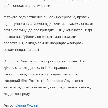
собі поносити, а потім зняти.
У такого роду “втіленні” є щось несерйозне, ігрове –
від штучного тіла можна відключитися також легко, як
піти з форуму, де вас кривдять. Як у комп’ютерній грі
– якщо вас “убили”, ви можете завантажити
збереження, а якщо вам це набридло – вибрати
режим невразливості.
Втілення Сина Божого – серйозно і назавжди. Він
дійсно став людиною, їв і пив, працював і
втомлювався, терпів спеку і спрагу, нарешті,
жахливий біль Розп’яття. Він і зараз Людина; на
небесному престолі перебуває представник нашого,
людського роду.
Автор:
Сергій Худієв