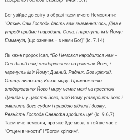
Бог увійде до світу в образі таємничого Немовляти;
“
Отже, Сам Господь дасть вам знамення: ось, Діва в
утробі прийме і народить Сина, і наречуть ім’я Йому:
Еммануїл
, [що означає – з нами Бог]” (Іс. 7:14)
Як каже пророк Ісая, “
Бо Немовля народилося нам –
Син даний нам; владарювання на раменах Його, і
наречуть ім’я Йому: Дивний, Радник, Бог кріпкий,
Отець вічности, Князь миру. Примноженню
владарювання Його і миру немає межі на престолі
Давида й у царстві його, щоб Йому утвердити його і
зміцнити його судом і правдою віднині і довіку.
Ревність Господа Саваофа зробить це
” (Іс. 9:6,7)
Таємниче немовля, про яке йде мова, у той же час є
“Отцем вічности” і “Богом кріпким”.