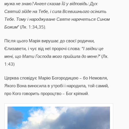
мужа не знаю? Ангел сказав Їй у відповідь: Дух
Святий зійде на Тебе, і сила Всевишнього осінить
Тебе. Тому і народжуване Святе наречеться Сином
Божим
” (Лк. 1:34,35).
Після цього Марія вирушає до своєї родички,
Єлизавети, і чує від неї пророчі слова: “
І звідки це
мені, що Мати Господа мого прийшла до мене?
” (Лк.
1:43)
Церква сповідує Марію Богородицею – бо Немовля,
Якого Вона виносила в утробі і народила, той самий,
про Кого говорить пророцтво – Бог кріпкий.