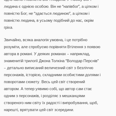
людина є однією особою. Він не “напівбог”, а цілком і
повністю Бог; не “здається людиною”, а цілком і
повністю людина, в усьому подібний до нас, окрім
гріха.
Звичайно, всяка аналогія умовна, і це потрібно
розуміти, але спробуємо порівняти Втілення з появою
автора в романі. У деяких романах – наприклад,
знаменитій трилогії Джона Толкіна “Володар Перснів”
– детально виписаний величезний світ з безліччю
персонажів, історією, складними особистими долями і
поворотами сюжету. Весь цей світ створений
автором. А тепер уявимо собі, що автор сам стає
одним з персонажів, і розділяє з мешканцями
створеного ним світу їх радості і випробування, щоб,
нарешті, врятувати цей світ зсередини.