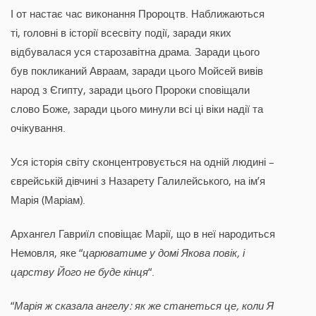
І от настає час виконання Пророцтв. Наближаються
ті, головні в історії всесвіту події, заради яких
відбувалася уся старозавітна драма. Заради цього
був покликаний Авраам, заради цього Мойсей вивів
народ з Єгипту, заради цього Пророки сповіщали
слово Боже, заради цього минули всі ці віки надії та
очікування.
Уся історія світу сконцентровується на одній людині –
єврейській дівчині з Назарету Галилейського, на ім’я
Марія (Маріам).
Архангел Гавриїл сповіщає Марії, що в неї народиться
Немовля, яке “
царюватиме у домі Якова повік, і
царству Його не буде кінця
“.
“
Марія ж сказала ангелу: як же станеться це, коли Я