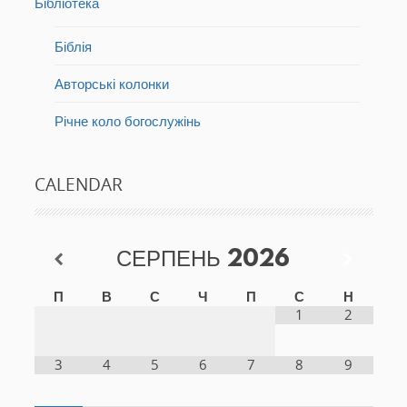
Бібліотека
Біблія
Авторські колонки
Річне коло богослужінь
CALENDAR
СЕРПЕНЬ
2026
П
В
С
Ч
П
С
Н
1
2
3
4
5
6
7
8
9