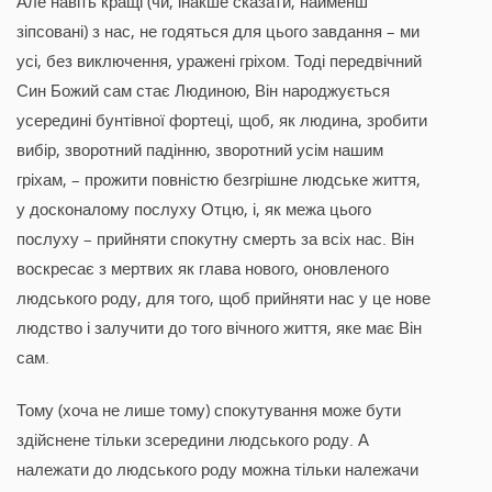
Але навіть кращі (чи, інакше сказати, найменш
зіпсовані) з нас, не годяться для цього завдання – ми
усі, без виключення, уражені гріхом. Тоді передвічний
Син Божий сам стає Людиною, Він народжується
усередині бунтівної фортеці, щоб, як людина, зробити
вибір, зворотний падінню, зворотний усім нашим
гріхам, – прожити повністю безгрішне людське життя,
у досконалому послуху Отцю, і, як межа цього
послуху – прийняти спокутну смерть за всіх нас. Він
воскресає з мертвих як глава нового, оновленого
людського роду, для того, щоб прийняти нас у це нове
людство і залучити до того вічного життя, яке має Він
сам.
Тому (хоча не лише тому) спокутування може бути
здійснене тільки зсередини людського роду. А
належати до людського роду можна тільки належачи