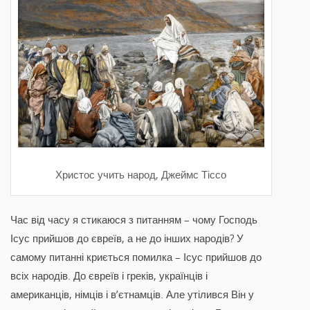
Христос учить народ, Джеймс Тіссо
Час від часу я стикаюся з питанням – чому Господь
Ісус прийшов до євреїв, а не до інших народів? У
самому питанні криється помилка – Ісус прийшов до
всіх народів. До євреїв і греків, українців і
американців, німців і в’єтнамців. Але утілився Він у