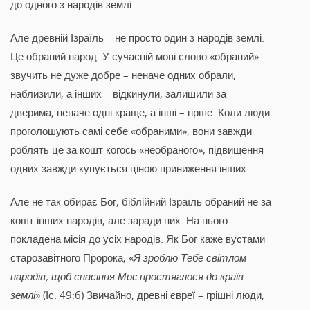
до одного з народів землі.
Але древній Ізраїль – не просто один з народів землі.
Це обраний народ. У сучасній мові слово «обраний»
звучить не дуже добре – неначе одних обрали,
наблизили, а інших – відкинули, залишили за
дверима, неначе одні краще, а інші – гірше. Коли люди
проголошують самі себе «обраними», вони завжди
роблять це за кошт когось «необраного», підвищення
одних завжди купується ціною приниження інших.
Але не так обирає Бог; біблійний Ізраїль обраний не за
кошт інших народів, але заради них. На нього
покладена місія до усіх народів. Як Бог каже вустами
старозавітного Пророка, «
Я зроблю Тебе світлом
народів, щоб спасіння Моє простяглося до країв
землі
» (Іс. 49:6) Звичайно, древні євреї – грішні люди,