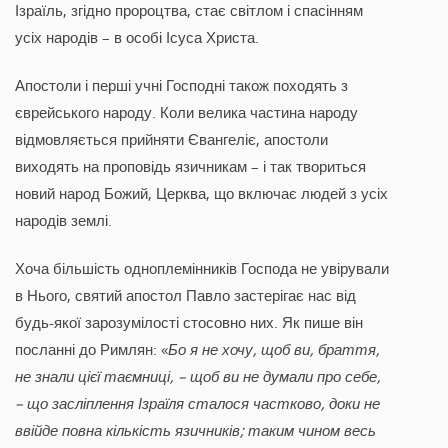
Ізраїль, згідно пророцтва, стає світлом і спасінням
усіх народів – в особі Ісуса Христа.
Апостоли і перші учні Господні також походять з
єврейського народу. Коли велика частина народу
відмовляється прийняти Євангеліє, апостоли
виходять на проповідь язичникам – і так твориться
новий народ Божий, Церква, що включає людей з усіх
народів землі.
Хоча більшість одноплемінників Господа не увірували
в Нього, святий апостол Павло застерігає нас від
будь-якої зарозумілості стосовно них. Як пише він
посланні до Римлян: «
Бо я не хочу, щоб ви, браття,
не знали цієї таємниці, – щоб ви не думали про себе,
– що засліплення Ізраїля сталося частково, доки не
ввійде повна кількість язичників; таким чином весь