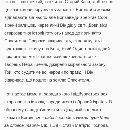
як і всі інші (всякий, хто читав Старий Завіт, добре про
це знає), вони порушують заповіт з Богом або зовсім
відпадають від нього, але Бог завжди зберігає Собі
вірний залишок, через який Він діє у світі. Довгі віки
старозавітної історії готують народ до прийняття
Спасителя. Пророки відкривають, стверджують і
відстоюють істину про Бога, Який Один тільки гідний
поклоніння. Бог Ізраїльський відкривається як
Творець Неба і Землі, джерело морального закону,
Той, хто судитиме всі народи по правді. І Він
відкриває, що пошле на землю Спасителя.
І от настає момент, заради якого і відбувається вся
старозавітна історія, заради якого і обраний Ізраїль. В
обраному народі з’являється Діва, якій належить
сказати Богові: «
Я – раба Господня. Нехай буде Мені
за словом твоїм
» (Лк. 1:38) і стати Матір’ю Господа.