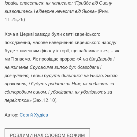
Ізраїль спасеться, як написано: “Прийде від Сиону
визволитель і відверне нечестя від Якова
» (Рим.
11:25,26)
Хоча в Церкві завжди були святі єврейського
походження, масове навернення єврейського народу
буде знаменням фіналу історії, що наближається, – як
ми її знаємо. Як провіщає пророк: «
А на дім Давида і
на жителів Єрусалима виллю дух благодаті і
розчулення, і вони будуть дивитися на Нього, Якого
прокололи, і будуть ридати за Ним, як ридають за
єдинородним сином, і уболівати, як уболівають за
первістком
» (Зах.12:10).
Автор:
Сергій Худієв
РОЗДУМИ НАД СЛОВОМ БОЖИМ