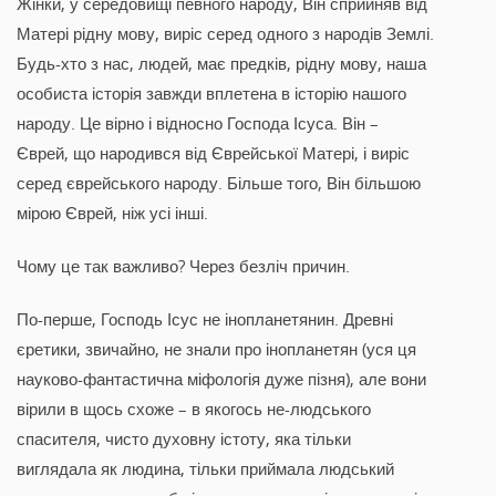
Жінки, у середовищі певного народу, Він сприйняв від
Матері рідну мову, виріс серед одного з народів Землі.
Будь-хто з нас, людей, має предків, рідну мову, наша
особиста історія завжди вплетена в історію нашого
народу. Це вірно і відносно Господа Ісуса. Він –
Єврей, що народився від Єврейської Матері, і виріс
серед єврейського народу. Більше того, Він більшою
мірою Єврей, ніж усі інші.
Чому це так важливо? Через безліч причин.
По-перше, Господь Ісус не інопланетянин. Древні
єретики, звичайно, не знали про інопланетян (уся ця
науково-фантастична міфологія дуже пізня), але вони
вірили в щось схоже – в якогось не-людського
спасителя, чисто духовну істоту, яка тільки
виглядала як людина, тільки приймала людський