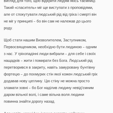
вигляд для того, щоб відкрити людям якісь таємниці.
Такий «спаситель» міг ще виступати з проповідями,
але от спокутувати людський рід від гріха і смерті він
не міг у принципі – бо він сам не належав до цього
роду.
Щоб стати нашим Визволителем, Заступником,
Первосвящеником, необхідно бути людиною – одним
з нас. У гріхопадінні люди вибрали – для себе і своїх
нащадків – жити і помирати без Бога. Людський рід
перетворився в закриту, навіть замуровану бунтівну
фортецю – до похмурих стін якої кожен людський гріх
додавав нову цеглину. Цю стіну не можна просто
зламати зовні – бо Бог наділив людину невід’ємним
даром вільної волі, і саме вільна воля людини
повинна знайти дорогу назад.