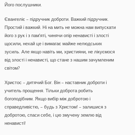
Його послушники.
Євангеліє – підручник доброти. Важкий підручник.
Простий і важкий. Ні на мить не можна нам випускати
його з рук і з пам’яті, чинячи опір ненависті і злості
щосили, нехай це і вимагає майже нелюдських
зусиль. Але якщо навіть ми, християни, не лікуємося
від злості і ненависті, що стане з нашим зачумленим
світом?
Христос – дитячий Бог. Він – наставник доброти і
учитель прощення. Тільки доброта робить
богоподібним. Якщо вибір між добротою і
справедливістю, – будь з Христом! – залишися з
добротою, спаси себе, і цю змучену землю від
ненависті!