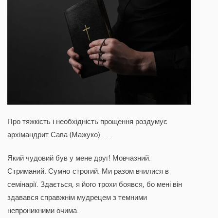
Про тяжкість і необхідність прощення роздумує
архімандрит Сава (Мажуко) . . .
Який чудовий був у мене друг! Мовчазний.
Стриманий. Сумно-строгий. Ми разом вчилися в
семінарії. Здається, я його трохи боявся, бо мені він
здавався справжнім мудрецем з темними
непроникними очима.