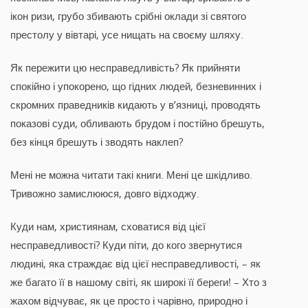
ікон ризи, грубо збивають срібні оклади зі святого
престолу у вівтарі, усе нищать на своєму шляху.
Як пережити цю несправедливість? Як прийняти
спокійно і упокорено, що гідних людей, безневинних і
скромних праведників кидають у в’язниці, проводять
показові суди, обливають брудом і постійно брешуть,
без кінця брешуть і зводять наклеп?
Мені не можна читати такі книги. Мені це шкідливо.
Тривожно замислююся, довго відходжу.
Куди нам, християнам, сховатися від цієї
несправедливості? Куди піти, до кого звернутися
людині, яка страждає від цієї несправедливості, – як
же багато її в нашому світі, як широкі її береги! – Хто з
жахом відчуває, як це просто і чарівно, природно і