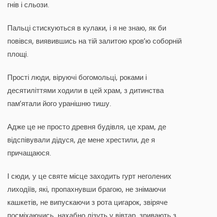
гнів і сльози.
Пальці стискуються в кулаки, і я не знаю, як би
повівся, виявившись на тій залитою кров’ю соборній
площі.
Прості люди, віруючі богомольці, роками і
десятиліттями ходили в цей храм, з дитинства
пам’ятали його уранішню тишу.
Адже це не просто древня будівля, це храм, де
відспівували дідуся, де мене хрестили, де я
причащаюся.
І сюди, у це святе місце заходить гурт неголених
лиходіїв, які, пропахнувши брагою, не знімаючи
кашкетів, не випускаючи з рота цигарок, звіряче
посміхаючись, нахабно лізуть у вівтар, зривають з