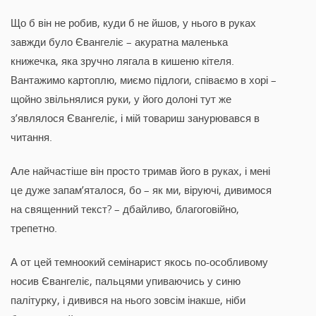
Що б він не робив, куди б не йшов, у нього в руках
завжди було Євангеліє – акуратна маленька
книжечка, яка зручно лягала в кишеню кітеля.
Вантажимо картоплю, миємо підлоги, співаємо в хорі –
щойно звільнялися руки, у його долоні тут же
з’являлося Євангеліє, і мій товариш занурювався в
читання.
Але найчастіше він просто тримав його в руках, і мені
це дуже запам’яталося, бо – як ми, віруючі, дивимося
на священний текст? – дбайливо, благоговійно,
трепетно.
А от цей темноокий семінарист якось по-особливому
носив Євангеліє, пальцями упиваючись у синю
палітурку, і дивився на нього зовсім інакше, ніби