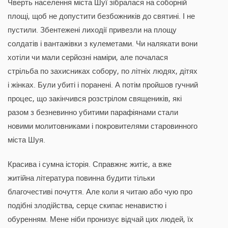
Чверть населення міста Шуї зібралася на соборній
площі, щоб не допустити безбожників до святині. І не
пустили. Збентежені лиходії привезли на площу
солдатів і вантажівки з кулеметами. Чи налякати вони
хотіли чи мали серйозні наміри, але почалася
стрільба по захисниках собору, по літніх людях, дітях
і жінках. Були убиті і поранені. А потім пройшов гучний
процес, що закінчився розстрілом священиків, які
разом з безневинно убитими парафіянами стали
новими молитовниками і покровителями старовинного
міста Шуя.
Красива і сумна історія. Справжнє житіє, а вже
житійна література повинна будити тільки
благочестиві почуття. Але коли я читаю або чую про
подібні злодійства, серце скипає ненавистю і
обуренням. Мене ніби пронизує відчай цих людей, їх