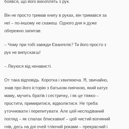
боявся, що його вихоплять з рук.
Він не просто тримав книгу в руках, він тримався за
неї – по-іншому не скажеш. Одного дня я дуже
обережно запитав:
– Чому при тобі завжди Євангеліє? Ти його просто з
рук не випускаєш!
– Лікуюся від ненависті.
От така відповідь. Коротка і хвилююча. Я, звичайно,
знав про його історію з батьком-пиячкою, який катує
маму, мучить братів і сестричку, і як це тяжко –
простити, примиритися, відволіктися. Не треба
уточнювати і перепитувати. Але цей несподіваний
погляд – як спалах блискавки! – цей чистий вогняний
гнів, десь на дні очей тліючий роками – прекрасний і