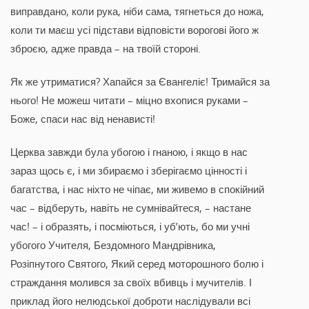
виправдано, коли рука, ніби сама, тягнеться до ножа,
коли ти маєш усі підстави відповісти ворогові його ж
зброєю, адже правда – на твоїй стороні.
Як же утриматися? Хапайся за Євангеліє! Тримайся за
нього! Не можеш читати – міцно вхопися руками –
Боже, спаси нас від ненависті!
Церква завжди була убогою і гнаною, і якщо в нас
зараз щось є, і ми збираємо і зберігаємо цінності і
багатства, і нас ніхто не чіпає, ми живемо в спокійний
час – відберуть, навіть не сумнівайтеся, – настане
час! – і образять, і посміються, і уб’ють, бо ми учні
убогого Учителя, Бездомного Мандрівника,
Розіпнутого Святого, Який серед моторошного болю і
страждання молився за своїх вбивць і мучителів. І
приклад його нелюдської доброти наслідували всі