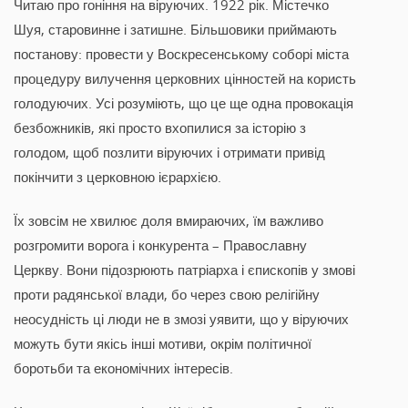
Читаю про гоніння на віруючих. 1922 рік. Містечко
Шуя, старовинне і затишне. Більшовики приймають
постанову: провести у Воскресенському соборі міста
процедуру вилучення церковних цінностей на користь
голодуючих. Усі розуміють, що це ще одна провокація
безбожників, які просто вхопилися за історію з
голодом, щоб позлити віруючих і отримати привід
покінчити з церковною ієрархією.
Їх зовсім не хвилює доля вмираючих, їм важливо
розгромити ворога і конкурента – Православну
Церкву. Вони підозрюють патріарха і єпископів у змові
проти радянської влади, бо через свою релігійну
неосудність ці люди не в змозі уявити, що у віруючих
можуть бути якісь інші мотиви, окрім політичної
боротьби та економічних інтересів.