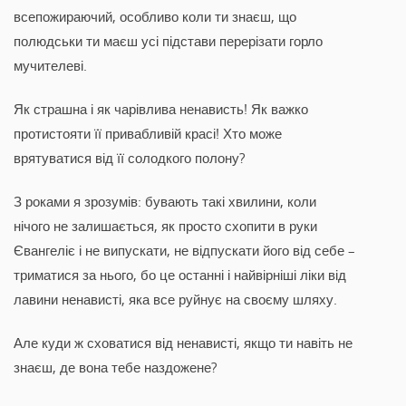
всепожираючий, особливо коли ти знаєш, що
полюдськи ти маєш усі підстави перерізати горло
мучителеві.
Як страшна і як чарівлива ненависть! Як важко
протистояти її привабливій красі! Хто може
врятуватися від її солодкого полону?
З роками я зрозумів: бувають такі хвилини, коли
нічого не залишається, як просто схопити в руки
Євангеліє і не випускати, не відпускати його від себе –
триматися за нього, бо це останні і найвірніші ліки від
лавини ненависті, яка все руйнує на своєму шляху.
Але куди ж сховатися від ненависті, якщо ти навіть не
знаєш, де вона тебе наздожене?