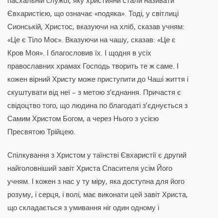
пасхальній службі, яку християни стали називати
Євхаристією, що означає «подяка». Тоді, у світлиці
Сионській, Христос, вказуючи на хліб, сказав учням:
«Це є Тіло Моє». Вказуючи на чашу, сказав: «Це є
Кров Моя». І благословив їх. І щодня в усіх
православних храмах Господь творить те ж саме. І
кожен вірний Христу може приступити до Чаші життя і
скуштувати від неї – з метою з’єднання. Причастя є
свідоцтво того, що людина по благодаті з’єднується з
Самим Христом Богом, а через Нього з усією
Пресвятою Трійцею.
Спілкування з Христом у таїнстві Євхаристії є другий
найголовніший завіт Христа Спасителя усім Його
учням. І кожен з нас у ту міру, яка доступна для його
розуму, і серця, і волі, має виконати цей завіт Христа,
що складається з умивання ніг один одному і