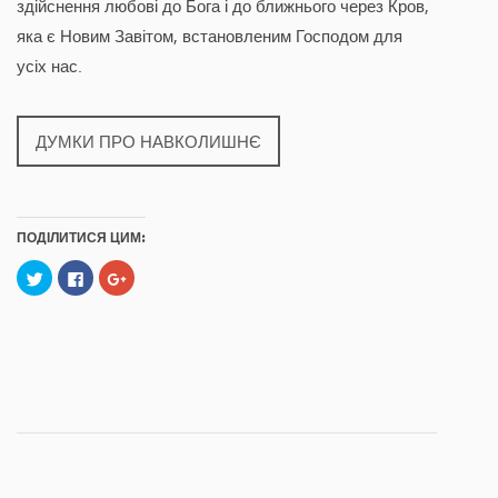
здійснення любові до Бога і до ближнього через Кров,
яка є Новим Завітом, встановленим Господом для
усіх нас.
ДУМКИ ПРО НАВКОЛИШНЄ
ПОДІЛИТИСЯ ЦИМ:
C
C
C
l
l
l
i
i
i
c
c
c
k
k
k
t
t
t
o
o
o
s
s
s
h
h
h
a
a
a
r
r
r
e
e
e
o
o
o
n
n
n
T
F
G
w
a
o
i
c
o