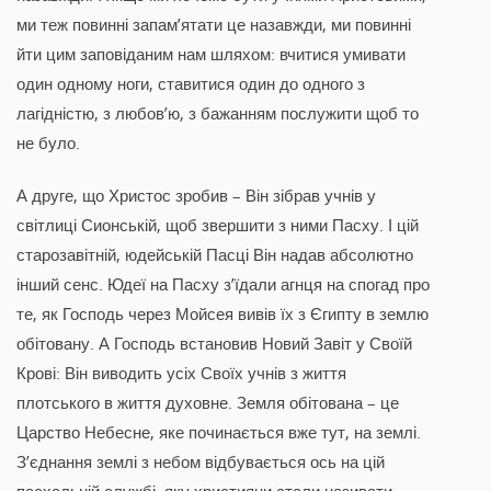
ми теж повинні запам’ятати це назавжди, ми повинні
йти цим заповіданим нам шляхом: вчитися умивати
один одному ноги, ставитися один до одного з
лагідністю, з любов’ю, з бажанням послужити щоб то
не було.
А друге, що Христос зробив – Він зібрав учнів у
світлиці Сионській, щоб звершити з ними Пасху. І цій
старозавітній, юдейській Пасці Він надав абсолютно
інший сенс. Юдеї на Пасху з’їдали агнця на спогад про
те, як Господь через Мойсея вивів їх з Єгипту в землю
обітовану. А Господь встановив Новий Завіт у Своїй
Крові: Він виводить усіх Своїх учнів з життя
плотського в життя духовне. Земля обітована – це
Царство Небесне, яке починається вже тут, на землі.
З’єднання землі з небом відбувається ось на цій