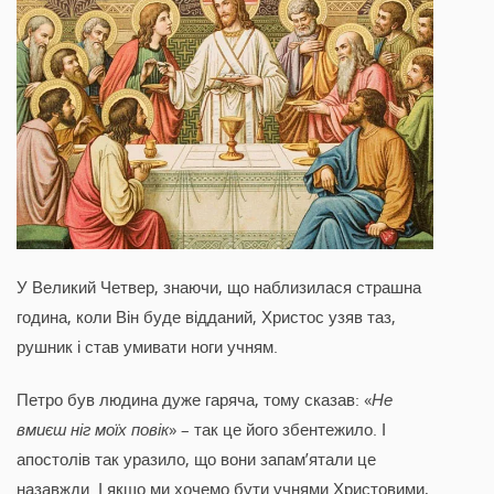
У Великий Четвер, знаючи, що наблизилася страшна
година, коли Він буде відданий, Христос узяв таз,
рушник і став умивати ноги учням.
Петро був людина дуже гаряча, тому сказав: «
Не
вмиєш ніг моїх повік
» – так це його збентежило. І
апостолів так уразило, що вони запам’ятали це
назавжди. І якщо ми хочемо бути учнями Христовими,