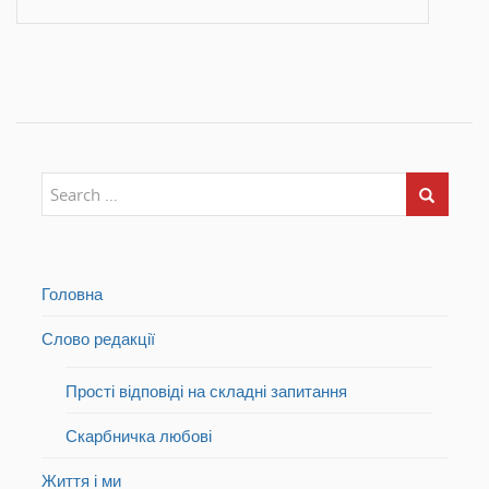
о
в
о
м
о
м
у
м
у
в
у
в
і
в
і
к
і
к
н
к
н
і
н
і
)
і
)
)
Головна
Слово редакції
Прості відповіді на складні запитання
Скарбничка любові
Життя і ми