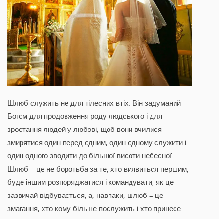
Шлюб служить не для тілесних втіх. Він задуманий
Богом для продовження роду людського і для
зростання людей у любові, щоб вони вчилися
змирятися один перед одним, один одному служити і
один одного зводити до більшої висоти небесної.
Шлюб – це не боротьба за те, хто виявиться першим,
буде іншим розпоряджатися і командувати, як це
зазвичай відбувається, а, навпаки, шлюб – це
змагання, хто кому більше послужить і хто принесе