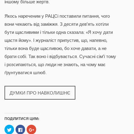
іншому більше жертв.
Якось нареченим у РАЦСі поставили питання, чого
вони чекають від заміжжя. З десяти дев’ять хотіли
бути щасливими і тільки одна сказала: «Я хочу дати
щастя йому». І журналіст припустив, що, напевно,
тільки вона буде щасливою, бо хоче давати, а не
брати собі. Так воно і відбувається. Сучасні сім’ї тому
і розсипаються, що люди не знають, на чому має
ґрунтуватися шлюб.
ДУМКИ ПРО НАВКОЛИШНЄ
ПОДІЛИТИСЯ ЦИМ:
C
C
C
l
l
l