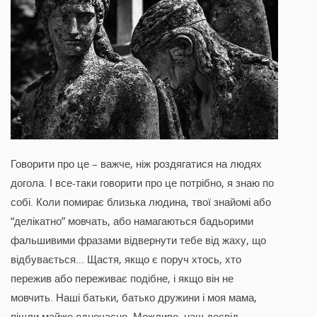
Говорити про це – важче, ніж роздягатися на людях
догола. І все-таки говорити про це потрібно, я знаю по
собі. Коли помирає близька людина, твої знайомі або
“делікатно” мовчать, або намагаються бадьорими
фальшивими фразами відвернути тебе від жаху, що
відбувається… Щастя, якщо є поруч хтось, хто
пережив або переживає подібне, і якщо він не
мовчить. Наші батьки, батько дружини і моя мама,
пішли майже одночасно. Можливо, наш досвід