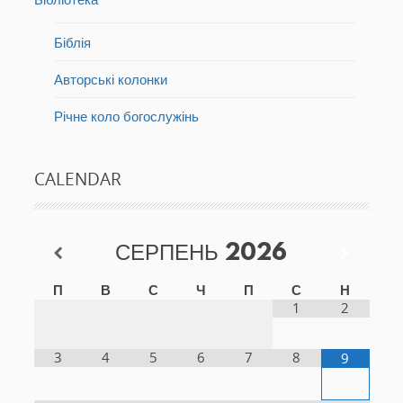
Біблія
Авторські колонки
Річне коло богослужінь
CALENDAR
СЕРПЕНЬ
2026
П
В
С
Ч
П
С
Н
1
2
3
4
5
6
7
8
9