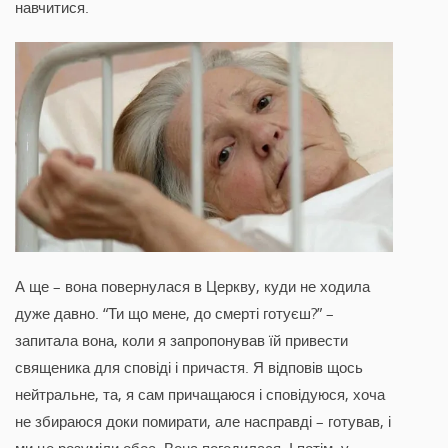
навчитися.
А ще – вона повернулася в Церкву, куди не ходила
дуже давно. “Ти що мене, до смерті готуєш?” –
запитала вона, коли я запропонував їй привести
священика для сповіді і причастя. Я відповів щось
нейтральне, та, я сам причащаюся і сповідуюся, хоча
не збираюся доки помирати, але насправді – готував, і
ми це розуміли обоє. Вона погодилася. І потім, у