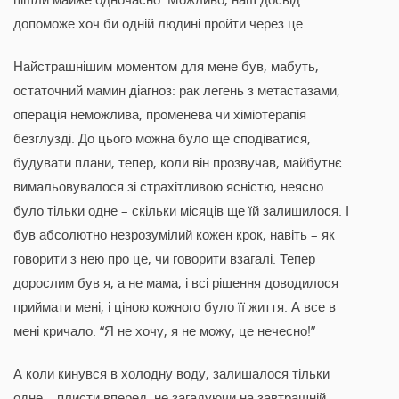
допоможе хоч би одній людині пройти через це.
Найстрашнішим моментом для мене був, мабуть,
остаточний мамин діагноз: рак легень з метастазами,
операція неможлива, променева чи хіміотерапія
безглузді. До цього можна було ще сподіватися,
будувати плани, тепер, коли він прозвучав, майбутнє
вимальовувалося зі страхітливою ясністю, неясно
було тільки одне – скільки місяців ще їй залишилося. І
був абсолютно незрозумілий кожен крок, навіть – як
говорити з нею про це, чи говорити взагалі. Тепер
дорослим був я, а не мама, і всі рішення доводилося
приймати мені, і ціною кожного було її життя. А все в
мені кричало: “Я не хочу, я не можу, це нечесно!”
А коли кинувся в холодну воду, залишалося тільки
одне – плисти вперед, не загадуючи на завтрашній