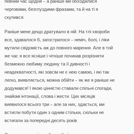
певний час щодня – а раніше ми обходилися
черговими, безглуздими фразами, та й на ті я
скупився.
Раніше мене дещо дратувало в ній. На тлі хвороби
все, здавалося б, загострилося – неміч, болі, і ліки
мутили свідомість аж до повного марення. Але в той
же час я все ясніше і чіткіше починав розрізняти
безмежно любиму людину та її дивності і
неадекватності, які зовсім не є нею самою, і які так
легко, виявляється, можна обійти – як же я раніше не
додумався! І якою цінністю ставали спільні спогади,
знайомі інтонації, слова і жести. Цих місяців
виявилося всього три – але за них, здається, ми
встигли побути один з одним стільки, скільки не
встигали за попередні десять років.