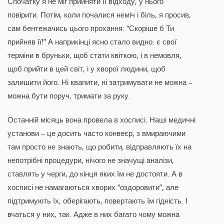
Спочатку я не міг прийняти її відходу, у нього
повірити. Потім, коли почалися неміч і біль, я просив,
сам бентежачись цього прохання: “Скоріше б Ти
прийняв її!” А наприкінці ясно стало видно: є свої
терміни в бруньки, щоб стати квіткою, і в немовля,
щоб прийти в цей світ, і у хворої людини, щоб
залишити його. Ні квапити, ні затримувати не можна –
можна бути поруч, тримати за руку.
Останній місяць вона провела в хосписі. Наші медичні
установи – це досить часто конвеєр, з вмираючими
там просто не знають, що робити, відправляють їх на
непотрібні процедури, нічого не значущі аналізи,
ставлять у черги, до кінця яких їм не достояти. А в
хосписі не намагаються хворих “оздоровити”, але
підтримують їх, оберігають, повертають їм гідність. І
вчаться у них, так. Адже в них багато чому можна