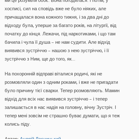
хосписі, сил на сповідь вже не було ніяких, але
причащалася вона кожного тижня, і за два дні до
відходу була, уперше за багато років, на літургії, від
початку до кінця. Лежачи, під наркотиками, і що там
бачила і чула її душа – не нам судити. Але відхід
виявився зустріччю – нашою з нею зустріччю, і її
зустріччю з Ним, ще до того, як…
На похоронній відправі віталися родичі, які не
розмовляли один з одним роками, і вже не пригадати
було причину тієї сварки. Тепер розмовляють. Мамин
відхід для всіх нас виявився зустріччю – і тепер
залишається в нас надія на головну, вічну Зустріч. І
тепер мені зовсім не страшно буває думати, що я теж
колись піду.
Автор:
Андрій Десницький