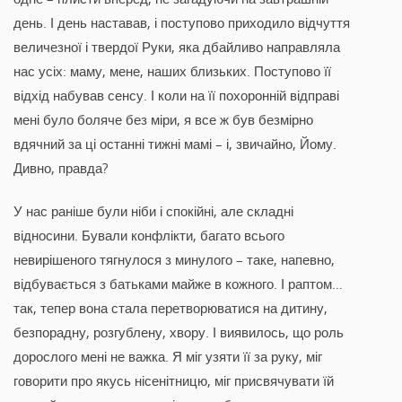
день. І день наставав, і поступово приходило відчуття
величезної і твердої Руки, яка дбайливо направляла
нас усіх: маму, мене, наших близьких. Поступово її
відхід набував сенсу. І коли на її похоронній відправі
мені було боляче без міри, я все ж був безмірно
вдячний за ці останні тижні мамі – і, звичайно, Йому.
Дивно, правда?
У нас раніше були ніби і спокійні, але складні
відносини. Бували конфлікти, багато всього
невирішеного тягнулося з минулого – таке, напевно,
відбувається з батьками майже в кожного. І раптом…
так, тепер вона стала перетворюватися на дитину,
безпорадну, розгублену, хвору. І виявилось, що роль
дорослого мені не важка. Я міг узяти її за руку, міг
говорити про якусь нісенітницю, міг присвячувати їй