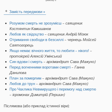
Замість передмови »
Розумом смерть не зрозумієш
–
священик
Костянтин Камишанов
Любов як свідоцтво
–
священик Андрій Мізюк
Отримання свободи в безсиллі
–
чернець Мойсей
Святогорець
Якщо немає вічного життя, то любити – нікого!
–
протоієрей Алексій Умінський
Син вдови і смерть
–
архімандрит Сава (Мажуко)
Перед вогненними воротами смерті
–
Ганна
Данилова
Плач за померлим
–
архімандрит Сава (Мажуко)
Любов до трун
–
архімандрит Сава (Мажуко)
Про Чахлика Невмирущого і перемогу над смертю
–
ієромонах Димитрій (Першин)
Післямова (або приклад істинної віри):