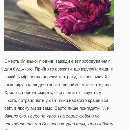
Смерть близької людини завжди є випробовуванням
для будь-кого. Прийнято вважати, що віруючій людині
в якійсь мірі легше пережити втрату, ніж невіруючій,
адже віруюча людина знає (принаймні має знати), що
Христос переміг смерть, і всі люди, які вірують у
Нього, потрапляють у світ, який набагато кращий за
світ, в якому ми живемо. Варто лише пригадати: “
Не
бачило око‚ і вухо не чуло, і на серце людини не
приходило те, що Бог приготував тим, хто любить