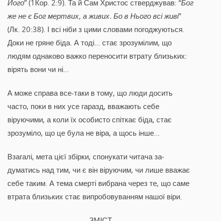
Його
” (1Кор. 2:9). Та й Сам Христос стверджував: “
Бог
же не є Бог мертвих, а живих. Бо в Нього всі живі
”
(Лк. 20:38). І всі ніби з цими словами погоджуються.
Доки не гряне біда. А тоді… стає зрозумілим, що
людям однаково важко переносити втрату близьких:
вірять вони чи ні…
А може справа все-таки в тому, що люди досить
часто, поки в них усе гаразд, вважають себе
віруючими, а коли їх особисто спіткає біда, стає
зрозуміло, що це була не віра, а щось інше…
Взагалі, мета цієї збірки, спонукати читача за­
думатись над тим, чи є він віруючим, чи лише вважає
себе таким. А тема смерті вибрана через те, що саме
втрата близьких стає випробовуванням нашої віри.
ЗМІСТ