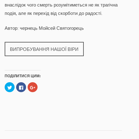
внаслідок чого смерть розумітиметься не як трагічна
подія, але як перехід від скорботи до радості.
Автор: чернець Мойсей Святогорець
ВИПРОБУВАННЯ НАШОЇ ВІРИ
ПОДІЛИТИСЯ ЦИМ:
C
C
C
l
l
l
i
i
i
c
c
c
k
k
k
t
t
t
o
o
o
s
s
s
h
h
h
a
a
a
r
r
r
e
e
e
o
o
o
n
n
n
T
F
G