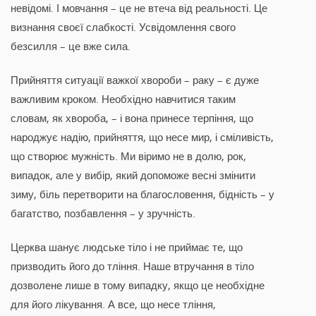
невідомі. І мовчання – це не втеча від реальності. Це
визнання своєї слабкості. Усвідомлення свого
безсилля – це вже сила.
Прийняття ситуації важкої хвороби – раку – є дуже
важливим кроком. Необхідно навчитися таким
словам, як хвороба, – і вона принесе терпіння, що
народжує надію, прийняття, що несе мир, і сміливість,
що створює мужність. Ми віримо не в долю, рок,
випадок, але у вибір, який допоможе весні змінити
зиму, біль перетворити на благословення, бідність – у
багатство, позбавлення – у зручність.
Церква шанує людське тіло і не приймає те, що
призводить його до тління. Наше втручання в тіло
дозволене лише в тому випадку, якщо це необхідне
для його лікування. А все, що несе тління,