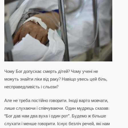
Чому Бог допускає смерть дітей? Чому учені не
можуть знайти ліки від раку? Навіщо увесь цей біль,
несправедливість і сльози?
Але не треба постійно говорити. Іноді варто мовчати,
лише слухаючи і співчуваючи. Один мудрець сказав:
“Бог дав нам два вуха і один рот”. Будемо ж більше
слухати і менше говорити. Існує безліч речей, які нам