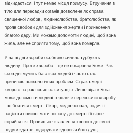
відкидається. І тут немає місця примусу. Втручання в
тіло для пересадки органів дозволене як справа
священної любові, людинолюбства, братолюбства, як
прояв свободи для здійснення жертви і принесення
благого дару. Ми можемо допомогти людині, щоб вона
жила, але не сприяти тому, щоб вона померла.
У наші дні хвороби особливо сильно турбують
людину. Проте хвороба – це не покарання Боже. Рак
сьогодні мучить багатьох людей і часто стає
причиною психологічних проблем. Страх смерті
хворого на рак посилює ситуацію. Лише віра в Бога
може допомогти людині терпляче переносити хворобу
і не боятися смерті. Лікарі, медперсонал, родичі і
пацієнти повинні мати пошану до смерті і її вірне
сприйняття. Правильне ставлення хворого до своєї
недуги здатне подарувати здоров’я його душі,