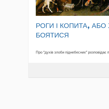
РОГИ І КОПИТА, АБО Х
БОЯТИСЯ
Про “духів злоби піднебесних” розповідає