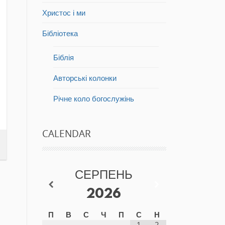
Христос і ми
Бібліотека
Біблія
Авторські колонки
Річне коло богослужінь
CALENDAR
СЕРПЕНЬ
2026
П
В
С
Ч
П
С
Н
1
2