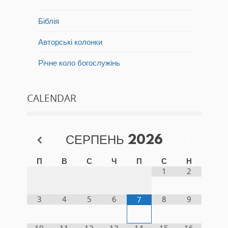
Біблія
Авторські колонки
Річне коло богослужінь
CALENDAR
СЕРПЕНЬ
2026
П
В
С
Ч
П
С
Н
1
2
3
4
5
6
8
9
7