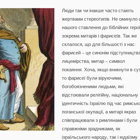
Люди так чи інакше часто стають
жертвами стереотипів. Не оминуло ц
нашого ставлення до біблійних герої
зокрема митарів і фарисеїв. Так же
склалося, що для більшості з нас:
фарисей – це синонім підступництва
лицемірства; митар – символ
покаяння. Хоча, якщо вникнути в су
то фарисеї були віруючими,
богобоязненими людьми, які
відстоювали релігійну, національну
ідентичність Ізраїлю під час римсько
поганської окупації, а митарі якраз
співпрацювали з римлянами і були
справжніми зрадниками, як
ізраїльського народу, так і юдаїзму.