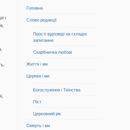
Головна
е і
Слово редакції
в,
Прості відповіді на складні
запитання
,
Скарбничка любові
Життя і ми
ть,
Церква і ми
Богослужіння і Таїнства
ї,
Піст
Церковний рік
Смерть і ми