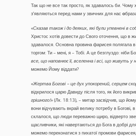
Так що не все так просто, як здавалось би. Чому 
з’являються перед нами у звичних для нас
о
браза
«
Сказав також і до деяких, які були упевнені в со
Христос хотів довести до Свого оточення, що в жит
здавалося. Основна провина фарисея полягала в т
торгом: Ти – мені, я – Тобі. А це безглуздо: ніби Бо
все, що наповнює її, вселенна і всі, що живуть у н
можемо Йому віддати?
«
Жертва Богові – це дух упокорений, серцем ск
відкрилося царю Давиду після того, як його викр
грішного!
» (Лк. 18:13), – митар засвідчив, що йо
вони відчувають вкрай велику потребу в Богові, в
склалося, що люди переважно щиро, відверто звер
щасливчики, які навертаються до Бога в добрі для 
можемо переконатися з пихатої промови фарисея,