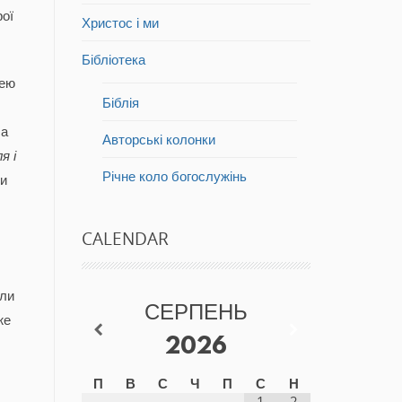
рої
Христос і ми
Бібліотека
чею
Біблія
ла
Авторські колонки
я і
Річне коло богослужінь
ми
CALENDAR
оли
СЕРПЕНЬ
же
2026
П
В
С
Ч
П
С
Н
1
2