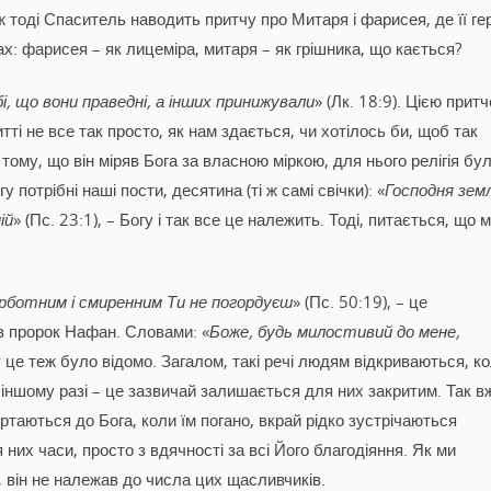
ж тоді Спаситель наводить притчу про Митаря і фарисея, де її ге
х: фарисея – як лицеміра, митаря – як грішника, що кається?
бі, що вони праведні, а інших принижували
» (Лк. 18:9). Цією прит
ті не все так просто, як нам здається, чи хотілось би, щоб так
ому, що він міряв Бога за власною міркою, для нього релігія бу
гу потрібні наші пости, десятина (ті ж самі свічки): «
Господня земл
ій
» (Пс. 23:1), – Богу і так все це належить. Тоді, питається, що 
орботним і смиренним Ти не погордуєш
» (Пс. 50:19), – це
ив пророк Нафан. Словами: «
Боже, будь милостивий до мене,
му це теж було відомо. Загалом, такі речі людям відкриваються, к
 іншому разі – це зазвичай залишається для них закритим. Так в
таються до Бога, коли їм погано, вкрай рідко зустрічаються
них часи, просто з вдячності за всі Його благодіяння. Як ми
 він не належав до числа цих щасливчиків.