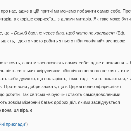
 про нас, адже в цій притчі ми можемо побачити самих себе. Про
итарів, а скоріше фарисеїв… з ділами митарів. Як таке може бути
с, це – Божий дар: не через діла, щоб ніхто не хвалився
» (Еф.
ьшість, і дехто часто робить з нього ніби «логічний» висновок:
проте коять, а потім заспокоюють самих себе: адже є покаяння. –
шість світських «віруючих»: ніби нічого поганого не коять, втім
шать себе думкою, що постаріють, і вже тоді… чи то покаються, ч
. Проте вони добре знають, що в Церкві повно «фарисеїв» і
о робити. Так світські «віруючі» і стають самовдоволеними
ають зовсім мізерний багаж добрих діл, якими засвідчується
вона, ця віра, є.
йні приклади
“)