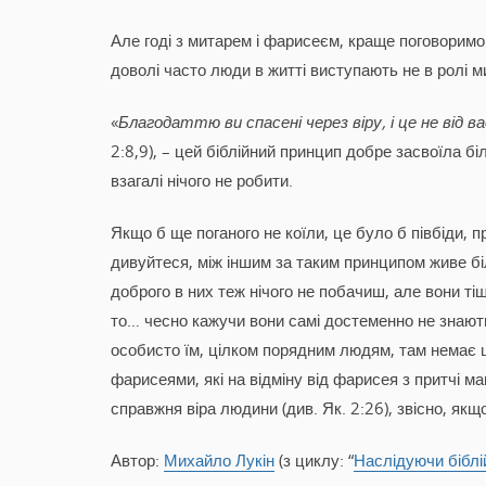
Але годі з митарем і фарисеєм, краще поговоримо
доволі часто люди в житті виступають не в ролі м
«
Благодаттю ви спасені через віру, і це не від ва
2:8,9), – цей біблійний принцип добре засвоїла біл
взагалі нічого не робити.
Якщо б ще поганого не коїли, це було б півбіди, 
дивуйтеся, між іншим за таким принципом живе біль
доброго в них теж нічого не побачиш, але вони ті
то… чесно кажучи вони самі достеменно не знають
особисто їм, цілком порядним людям, там немає щ
фарисеями, які на відміну від фарисея з притчі м
справжня віра людини (див. Як. 2:26), звісно, якщо 
Автор:
Михайло Лукін
(з циклу: “
Наслідуючи біблі