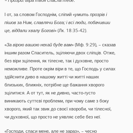
І от, за словом Господнім, сліпий «
умить прозрів і
пішов за Ним, славлячи Бога; і всі люди, побачивши
це, віддали хвалу Богові
» (Лк. 18:35-42).
«
За вірою вашою нехай буде вам
» (Мф. 9:29), – сказав
іншим разом Спаситель, зціляючи двох сліпців. Отже,
без віри зцілення, як тілесне, так і духовне, просто
неможливе. Проте окрім віри в те, що Господь у силах
здійснити диво в нашому житті чи житті наших
близьких, ближніх, потрібне ще бажання хворого
зцілитися. А от тут, як не дивно, часто-густо
виникають суттєві проблеми, при чому саме з боку
хворого, який так звик до своєї хвороби, чи тілесної,
чи духовної, що просто не уявляє себе без неї.
«Господи, спаси мене, але не зараз», – чесно