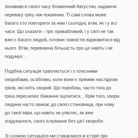
зізнавався свого часу блаженний Августин, надаючи
перевагу гріху ніж покаянню. Ті самі слова може
багато хто повторити за ним і сьогодні, втім, як і у всі
часи. Що сказати – гріх привабливий, і у світі не так
вже є багато людей, готових повністю відмовитися від
нього. Втім, переважна більшість про це навіть і не
подумує…
Подібна ситуація трапляється і з тілесними
хворобами, особливо, коли вони є прямим наслідком
гріхів, які коїть хворий. Що поробиш, часто тяга до
гріха пересилює бажання зцілитися… Крім того, хвора
людина часто звикає до свого становища, при чому
до такої міри, що навіть не уявляє, як вже
згадувалося, свого існування без цієї хвороби.
Зі схожою ситуацією ми стикаємося в історії про