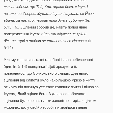
сказав юдеям, що Той, Хто зцілив його, є Ісус. І
почали юдеї переслідувати Ісуса, і шукали, як Його
вбити за те, що творив такі діла в суботу
» (Ін.
5:15,16). Зцілений зробив це, навіть попри явне
попередження Ісуса: «
Ось ти одужав; не гріши
більше, щоб з тобою не сталося чого гіршого
» (Ін.
5:14).
У чому ж причина такої ганебної і явно небезпечної
(див. Ін. 5:14) поведінки? Щоб зрозуміти її,
повернемося до Єрихонського сліпця. Для нього
зцілення від сліпоти було найбільшою мрією в житті,
от чому він покинув усе своє колишнє життя і пішов за
Ісусом, Який зцілив його. А для розслабленого
зцілення було не настільки заповітною мрією, цілком
можливо, що у своїй хворобі він знайшов і певні