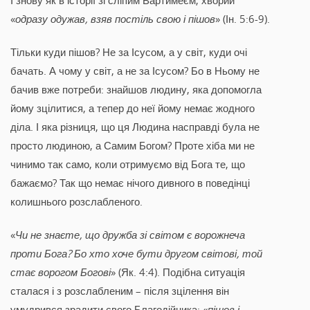
«
одразу одужав, взяв постіль свою і пішов
» (Ін. 5:6-9).
Тільки куди пішов? Не за Ісусом, а у світ, куди очі
бачать. А чому у світ, а не за Ісусом? Бо в Ньому не
бачив вже потреби: знайшов людину, яка допомогла
йому зцілитися, а тепер до неї йому немає жодного
діла. І яка різниця, що ця Людина насправді була не
просто людиною, а Самим Богом? Проте хіба ми не
чинимо так само, коли отримуємо від Бога те, що
бажаємо? Так що немає нічого дивного в поведінці
колишнього розслабленого.
«
Чи не знаєте, що дружба зі світом є ворожнеча
проти Бога? Бо хто хоче бути другом світові, той
стає ворогом Богові
» (Як. 4:4). Подібна ситуація
сталася і з розслабленим – після зцілення він
умудрився зрадити свого Благодійника: «
пішов і