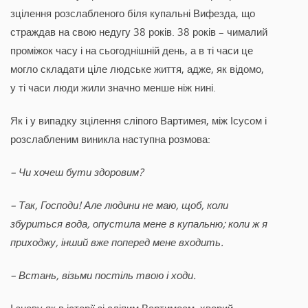
зцілення розслабленого біля купальні Вифезда, що
страждав на свою недугу 38 років. 38 років – чималий
проміжок часу і на сьогоднішній день, а в ті часи це
могло складати ціле людське життя, адже, як відомо,
у ті часи люди жили значно менше ніж нині.
Як і у випадку зцілення сліпого Вартимея, між Ісусом і
розслабленим виникла наступна розмова:
– Чи хочеш бути здоровим?
– Так, Господи! Але людини не маю, щоб, коли
збуриться вода, опустила мене в купальню; коли ж я
приходжу, інший вже поперед мене входить.
– Встань, візьми постіль твою і ходи.
І знову як в історії зі сліпим Вартимеєм, хворий