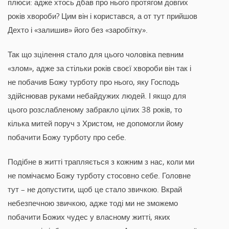
плюси: адже хтось дбав про нього протягом довгих
років хвороби? Цим він і користався, а от тут прийшов
Дехто і «залишив» його без «заробітку».
Так що зцілення стало для цього чоловіка певним
«злом», адже за стільки років своєї хвороби він так і
не побачив Божу турботу про нього, яку Господь
здійснював руками небайдужих людей. І якщо для
цього розслабленому забракло цілих 38 років, то
кілька митей поруч з Христом, не допомогли йому
побачити Божу турботу про себе.
Подібне в житті трапляється з кожним з нас, коли ми
не помічаємо Божу турботу стосовно себе. Головне
тут – не допустити, щоб це стало звичкою. Вкрай
небезпечною звичкою, адже тоді ми не зможемо
побачити Божих чудес у власному житті, яких