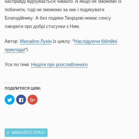
насправді відбувається чимало. А якщо не зможемо їх
побачити, тоді не зможемо за них і подякувати
Благодійнику. А без подяки Творцеві немає сенсу
говорити про добрі стосунки з Ним.
Автор:
Михайло Лукін
(з циклу: “
Наслідуючи біблійні
приклади
“)
Усе по темі:
Неділя про розслабленого
ПОДІЛИТИСЯ ЦИМ:
C
C
C
l
l
l
i
i
i
c
c
c
k
k
k
t
t
t
o
o
o
s
s
s
h
h
h
a
a
a
МИХАЙЛО ЛУКІН
r
r
r