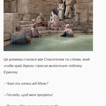
Ця розмова сталася між Спасителем та сліпим, який
«
сидів край дороги і просив милостині
» поблизу
Єрихону:
– Чого ти хочеш від Мене?
– Господи, щоб мені прозріти!
– Прозри! Віра твоя спасла тебе.