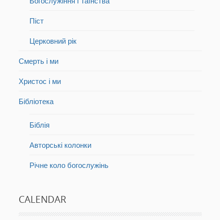
Богослужіння і Таїнства
Піст
Церковний рік
Смерть і ми
Христос і ми
Бібліотека
Біблія
Авторські колонки
Річне коло богослужінь
CALENDAR