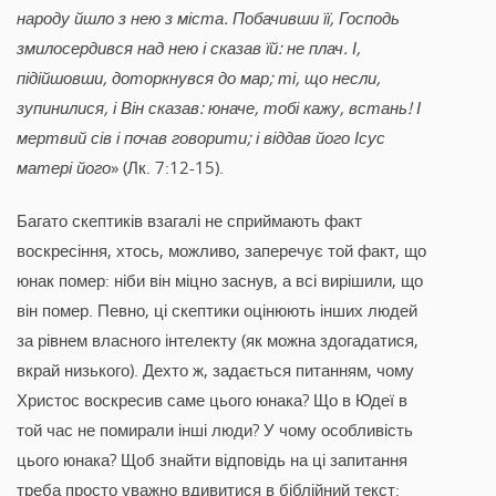
народу йшло з нею з міста. Побачивши її, Господь
змилосердився над нею і сказав їй: не плач. І,
підійшовши, доторкнувся до мар; ті, що несли,
зупинилися, і Він сказав: юначе, тобі кажу, встань! І
мертвий сів і почав говорити; і віддав його Ісус
матері його
» (Лк. 7:12-15).
Багато скептиків взагалі не сприймають факт
воскресіння, хтось, можливо, заперечує той факт, що
юнак помер: ніби він міцно заснув, а всі вирішили, що
він помер. Певно, ці скептики оцінюють інших людей
за рівнем власного інтелекту (як можна здогадатися,
вкрай низького). Дехто ж, задається питанням, чому
Христос воскресив саме цього юнака? Що в Юдеї в
той час не помирали інші люди? У чому особливість
цього юнака? Щоб знайти відповідь на ці запитання
треба просто уважно вдивитися в біблійний текст: