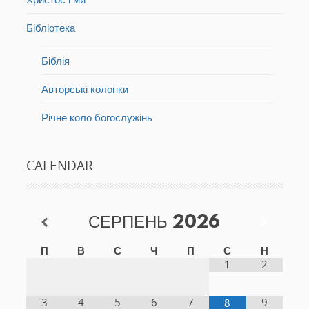
Бібліотека
Біблія
Авторські колонки
Річне коло богослужінь
CALENDAR
СЕРПЕНЬ
2026
П
В
С
Ч
П
С
Н
1
2
3
4
5
6
7
9
8