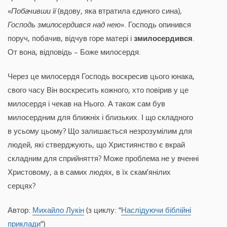
«
Побачивши її
(вдову, яка втратила єдиного сина)
,
Господь змилосердився над нею
». Господь опинився
поруч, побачив, відчув горе матері і
змилосердився
.
От вона, відповідь – Боже милосердя.
Через це милосердя Господь воскресив цього юнака,
свого часу Він воскресить кожного, хто повірив у це
милосердя і чекав на Нього. А також сам був
милосердним для ближніх і близьких. І що складного
в усьому цьому? Що залишається незрозумілим для
людей, які стверджують, що Християнство є вкрай
складним для сприйняття? Може проблема не у вченні
Христовому, а в самих людях, в їх скам’янілих
серцях?
Автор:
Михайло Лукін
(з циклу: “
Наслідуючи біблійні
приклади
“)