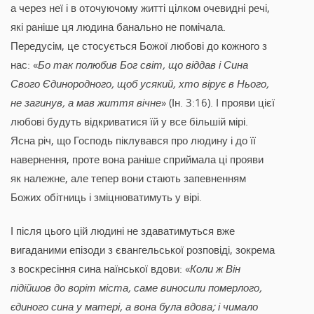
а через неї і в оточуючому житті цілком очевидні речі,
які раніше ця людина банально не помічала.
Передусім, це стосується Божої любові до кожного з
нас: «
Бо так полюбив Бог світ, що віддав і Сина
Свого Єдинородного, щоб усякий, хто вірує в Нього,
не загинув, а мав життя вічне
» (Ін. 3:16). І прояви цієї
любові будуть відкриватися їй у все більшій мірі.
Ясна річ, що Господь піклувався про людину і до її
навернення, проте вона раніше сприймала ці прояви
як належне, але тепер вони стають запевненням
Божих обітниць і зміцнюватимуть у вірі.
І після цього цій людині не здаватимуться вже
вигаданими епізоди з євангельської розповіді, зокрема
з воскресіння сина наїнської вдови: «
Коли ж Він
підійшов до воріт міста, саме виносили померлого,
єдиного сина у матері, а вона була вдова; і чимало