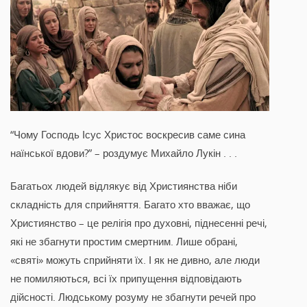
“Чому Господь Ісус Христос воскресив саме сина
наїнської вдови?” – роздумує Михайло Лукін . . .
Багатьох людей відлякує від Християнства ніби
складність для сприйняття. Багато хто вважає, що
Християнство – це релігія про духовні, піднесенні речі,
які не збагнути простим смертним. Лише обрані,
«святі» можуть сприйняти їх. І як не дивно, але люди
не помиляються, всі їх припущення відповідають
дійсності. Людському розуму не збагнути речей про