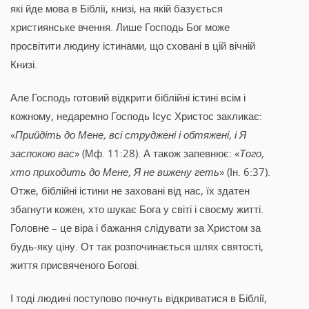
які йде мова в Біблії, книзі, на якій базується
християнське вчення. Лише Господь Бог може
просвітити людину істинами, що сховані в цій вічній
Книзі.
Але Господь готовий відкрити біблійні істині всім і
кожному, недаремно Господь Ісус Христос закликає:
«
Прийдіть до Мене, всі струджені і обтяжені, і Я
заспокою вас
» (Мф. 11:28). А також запевнює: «
Того,
хто приходить до Мене, Я не вижену геть
» (Ін. 6:37).
Отже, біблійні істини не заховані від нас, їх здатен
збагнути кожен, хто шукає Бога у світі і своєму житті.
Головне – це віра і бажання слідувати за Христом за
будь-яку ціну. От так розпочинається шлях святості,
життя присвяченого Богові.
І тоді людині поступово почнуть відкриватися в Біблії,