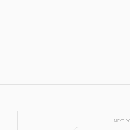
BY
VALERA1608@UKR.NET
RCHIVE
AUTHOR WEBSITE
NEXT P