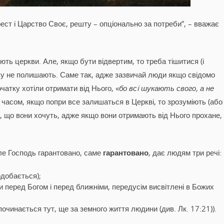
ест і Царство Своє, решту – опціонально за потреби”, – вважає
ть церкви. Але, якщо бути відвертим, то треба тішитися (і
ву не полишають. Саме так, адже зазвичай люди якщо свідомо
чатку хотіли отримати від Нього, «
бо всi шукають свого, а не
 з часом, якщо попри все залишаться в Церкві, то зрозуміють (або
, що вони хочуть, адже якщо вони отримають від Нього прохане,
ле Господь гарантовано, саме
гарантовано
, дає людям три речі:
одобається);
и перед Богом і перед ближніми, передусім висвітлені в Божих
очинається тут, ще за земного життя людини (див. Лк. 17:21)).