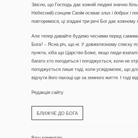
Звісно, що Господь дає кожній людині значно біл
Небесний)
сонцем Своїм осяває злих і добрих і п
повторимося, ці згадані три речі Бог дає кожному 
Але тепер давайте будемо чесними перед самими 
Бога? – Ясна річ, що ні. У довжелезному списку п
пункти, хіба що Царство Боже, якщо люди взагалі
багато хто погодиться і погоджується, коли не от
погоджується лише тоді, коли усвідомлює, що дл
відчути його пахощі ще за земного життя. І тоді в
Редакція сайту
БЛИЖЧЕ ДО БОГА
Ваш коментар: