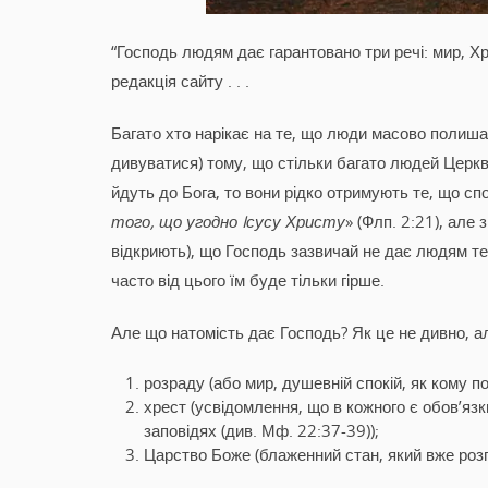
“Господь людям дає гарантовано три речі: мир, Хр
редакція сайту . . .
Багато хто нарікає на те, що люди масово полишаю
дивуватися) тому, що стільки багато людей Церк
йдуть до Бога, то вони рідко отримують те, що спо
того, що угодно Iсусу Христу
» (Флп. 2:21), але
відкриють), що Господь зазвичай не дає людям те
часто від цього їм буде тільки гірше.
Але що натомість дає Господь? Як це не дивно, а
розраду (або мир, душевній спокій, як кому п
хрест (усвідомлення, що в кожного є обов’язк
заповідях (див. Мф. 22:37-39));
Царство Боже (блаженний стан, який вже розп