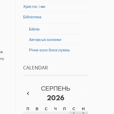
Христос і ми
Бібліотека
Біблія
Авторські колонки
Річне коло богослужінь
 ж
 то
CALENDAR
СЕРПЕНЬ
2026
П
В
С
Ч
П
С
Н
1
2