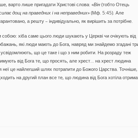
ьше, варто лише пригадати Христові слова: «
Він
(тобто Отець
осилає дощ на праведних і на неправедних
» (Мф. 5:45). Але
гарантовано, а решту – індивідуально, як вирішить за потрібне.
собою: хіба саме цього люди шукають у Церкві чи очікують від
обажань, які люди мають до Бога, навряд ми знайдемо згадані тр
 усвідомлюють, що це таке і що з ним робити. На розраду теж
римують від Бога те, що просять, але хрест… на хрест людина
я неї це найлегший шлях потрапити до Божого Царства. Точніше,
ідходить на другий план все те, що людина від Бога хотіла отрима