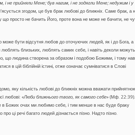
м, і не прийняли Мене; був нагим, і не зодягли Мене; недужим і у
 з’ясується згодом, це був брак любові до ближніх. Саме брак, а 
у що просто не бачить Його, проте вона не може не бачити, не чу
о може бути відсутня любов до оточуючих людей, як і до Бога, а
юди люблять близьких, люблять самих себе, і навіть деколи можуть
о, що людина створена за образом і подобою Божими, і тому нав
ися в цій біблійній істині, отже означає сумніватися в Слові
домо, яку кількість любові до ближніх можна вважати прийнятно
єї любові: «
Люби ближнього твого, як самого себе
» (Мф. 22:39)
 в Божих очах ми любимо себе, і тим менше в нас буде браку
про ці речі багато людей дізнається пізно. Надто пізно.