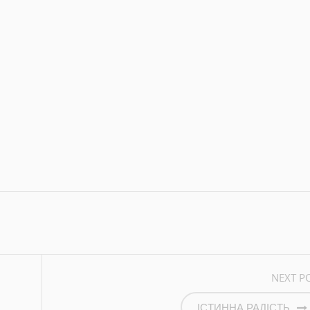
BY
VALERA1608@UKR.NET
RCHIVE
AUTHOR WEBSITE
NEXT P
ІСТИННА РАДІСТЬ