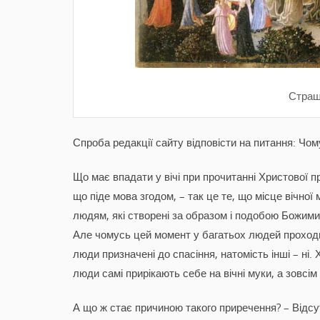
Страш
Спроба редакції сайту відповісти на питання: Чом
Що має впадати у вічі при прочитанні Христової 
що піде мова згодом, – так це те, що місце вічної 
людям, які створені за образом і подобою Божими,
Але чомусь цей момент у багатьох людей проходит
люди призначені до спасіння, натомість інші – ні.
люди самі прирікають себе на вічні муки, а зовсі
А що ж стає причиною такого приречення? – Відсут