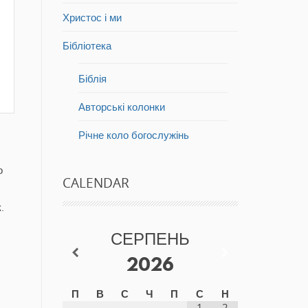
Христос і ми
Бібліотека
Біблія
Авторські колонки
Річне коло богослужінь
о
CALENDAR
.
СЕРПЕНЬ
2026
П
В
С
Ч
П
С
Н
1
2