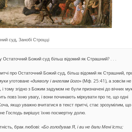
ний суд, Занобі Строцці
у Остаточний Божий суд більш відомий як Страшний? . . .
притчі про Остаточний Божий суд, більш відомий як Страшний, пр
муки уготоване «
дияволу і ангелам його
» (Мф. 25:41), а зовсім не
 і тому згідно з Божим задумом не були призначені до вічних мук
ь повз їхню увагу, і вони починають міркувати про те, що одні
 Хоча, якщо уважно вчитатися в текст притчі, стає зрозумілим, що
м не Господь вирішує їхню посмертну долю.
ність, брак любові: «
Бо голодував Я, і ви не дали Мені їсти;