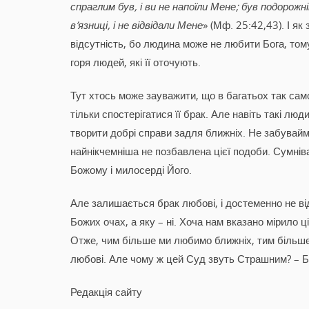
спраглим був, і ви не напоїли Мене; був подорожні
в’язниці, і не відвідали Мене
» (Мф. 25:42,43). І як
відсутність, бо людина може не любити Бога, том
горя людей, які її оточують.
Тут хтось може зауважити, що в багатьох так сам
тільки спостерігатися її брак. Але навіть такі л
творити добрі справи задля ближніх. Не забувайм
найнікчемніша не позбавлена цієї подоби. Сумніват
Божому і милосерді Його.
Але залишається брак любові, і достеменно не ві
Божих очах, а яку – ні. Хоча нам вказано мірило ці
Отже, чим більше ми любимо ближніх, тим більше
любові. Але чому ж цей Суд звуть Страшним? – Бо 
Редакція сайту