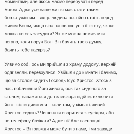
моментами, але якось маємо перебувати перед
Богом. Адже усе наше життя має стати таким
богослужінням. І якщо людина постійно стоїть перед
живим Богом, якщо віра наповнює усю її істоту, як же
можна когось засудити? Як же можна помислити
погано, коли поруч Бог і Він бачить твою думку,
бачить тебе наскрізь?
Уявимо собі: ось ми прийшли з храму додому, верхній
одяг зняли, перевзулися. Увійшли до кімнати і бачимо,
що за столом сидить Господь Ісус Христос. Хтось з
нас, побачивши Його живого, ось так сидячого за
столом, наважиться до телевізора підійти, включити
його і сісти дивитися – коли там, у кімнаті, живий
Христос сидить? Чи почати сваритися з сусідом, або
по телефону базікати? Адже ні? Але насправді
Христос – Він завжди може бути з нами, і ми завжди