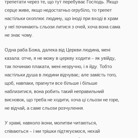
трепетати через те, що тут перебуває Господь. Якщо
серце живе, якщо недостатньо огрубіло, то трепет
настільки охоплює людину, що іноді при вході в храм
у неї починають сльози литися з очей, хоча вона сама
не знає чому.
Одна раба Божа, далека від Церкви людина, мені
казала: отче, я не можу в церкву ходити – як увійду,
так починаю плакати, мені незручно, і я йду. Тобто
настільки душа в людини відчуває; але замість того,
щоб, навпаки, прагнути все більше і більше
наблизитися, вона робить такий неправильний
висновок, що треба не ходити, хоча ці сльози не горе,
не відчай, а саме сльози розчулення.
У храмі, навколо ікони, молитви читаються,
співаються – і ми трішки підтягуємося, нехай