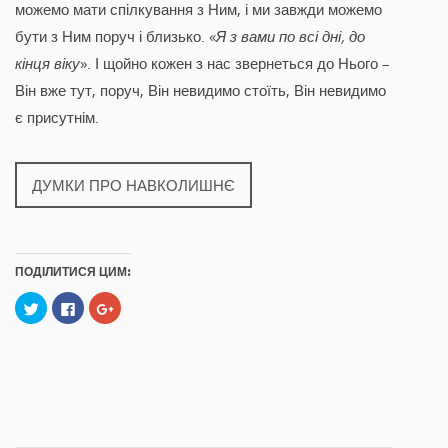
можемо мати спілкування з Ним, і ми завжди можемо
бути з Ним поруч і близько. «
Я з вами по всі дні, до
кінця віку
». І щойно кожен з нас звернеться до Нього –
Він вже тут, поруч, Він невидимо стоїть, Він невидимо
є присутнім.
ДУМКИ ПРО НАВКОЛИШНЄ
ПОДІЛИТИСЯ ЦИМ:
C
C
C
l
l
l
i
i
i
c
c
c
k
k
k
t
t
t
o
o
o
s
s
s
h
h
h
a
a
a
r
r
r
e
e
e