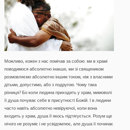
Можливо, кожен з нас помічав за собою: ми в храмі
поводимося абсолютно інакше, ми зі священиком
розмовляємо абсолютно іншим тоном, ніж з власними
дітьми, допустимо, або з подругою. Чому така
різниця? Бо коли людина приходить у храм, мимоволі
її душа почуває себе в присутності Божій. І в людини
часто навіть абсолютно невіруючої, коли вона
входить у храм, душа її якось підтягується. Розум ще
нічого не розуміє і не усвідомлює, але душа її починає