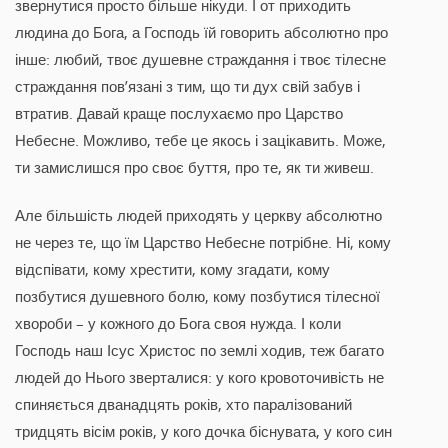
звернутися просто більше нікуди. І от приходить
людина до Бога, а Господь їй говорить абсолютно про
інше: любий, твоє душевне страждання і твоє тілесне
страждання пов’язані з тим, що ти дух свій забув і
втратив. Давай краще послухаємо про Царство
Небесне. Можливо, тебе це якось і зацікавить. Може,
ти замислишся про своє буття, про те, як ти живеш.
Але більшість людей приходять у церкву абсолютно
не через те, що їм Царство Небесне потрібне. Ні, кому
відспівати, кому хрестити, кому згадати, кому
позбутися душевного болю, кому позбутися тілесної
хвороби – у кожного до Бога своя нужда. І коли
Господь наш Ісус Христос по землі ходив, теж багато
людей до Нього зверталися: у кого кровоточивість не
спиняється дванадцять років, хто паралізований
тридцять вісім років, у кого дочка біснувата, у кого син