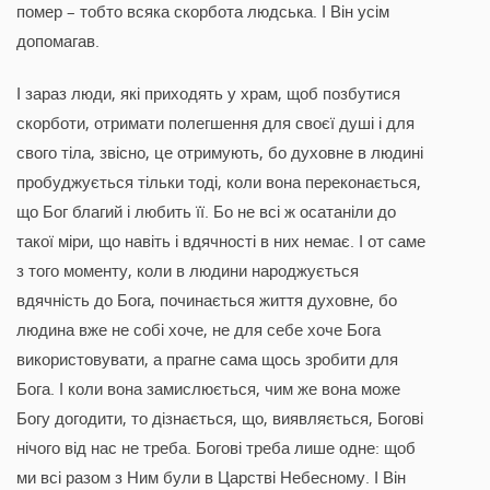
помер – тобто всяка скорбота людська. І Він усім
допомагав.
І зараз люди, які приходять у храм, щоб позбутися
скорботи, отримати полегшення для своєї душі і для
свого тіла, звісно, це отримують, бо духовне в людині
пробуджується тільки тоді, коли вона переконається,
що Бог благий і любить її. Бо не всі ж осатаніли до
такої міри, що навіть і вдячності в них немає. І от саме
з того моменту, коли в людини народжується
вдячність до Бога, починається життя духовне, бо
людина вже не собі хоче, не для себе хоче Бога
використовувати, а прагне сама щось зробити для
Бога. І коли вона замислюється, чим же вона може
Богу догодити, то дізнається, що, виявляється, Богові
нічого від нас не треба. Богові треба лише одне: щоб
ми всі разом з Ним були в Царстві Небесному. І Він