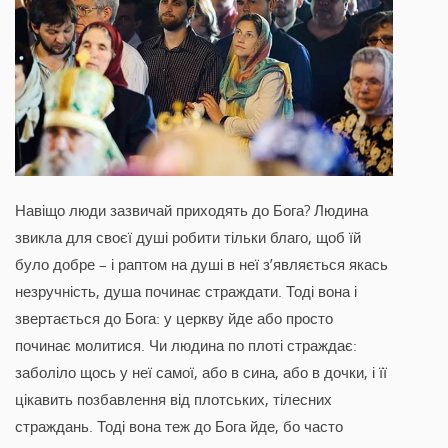
Навіщо люди зазвичай приходять до Бога? Людина
звикла для своєї душі робити тільки благо, щоб їй
було добре – і раптом на душі в неї з’являється якась
незручність, душа починає страждати. Тоді вона і
звертається до Бога: у церкву йде або просто
починає молитися. Чи людина по плоті страждає:
заболіло щось у неї самої, або в сина, або в дочки, і її
цікавить позбавлення від плотських, тілесних
страждань. Тоді вона теж до Бога йде, бо часто