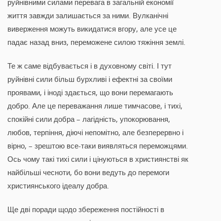
руйнівними силами перевага в загальній економії
життя завжди залишається за ними. Вулканічні
виверження можуть викидатися вгору, але усе це
падає назад вниз, переможене силою тяжіння землі.
Те ж саме відбувається і в духовному світі. І тут
руйнівні сили більш бурхливі і ефектні за своїми
проявами, і іноді здається, що вони перемагають
добро. Але це переважання лише тимчасове, і тихі,
спокійні сили добра – лагідність, упокорювання,
любов, терпіння, діючі непомітно, але безперервно і
вірно, – зрештою все-таки виявляться переможцями.
Ось чому такі тихі сили і цінуються в християнстві як
найбільші чесноти, бо вони ведуть до перемоги
християнського ідеалу добра.
Ще дві поради щодо збереження постійності в