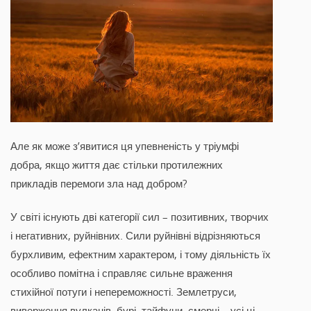
Але як може з’явитися ця упевненість у тріумфі
добра, якщо життя дає стільки протилежних
прикладів перемоги зла над добром?
У світі існують дві категорії сил – позитивних, творчих
і негативних, руйнівних. Сили руйнівні відрізняються
бурхливим, ефектним характером, і тому діяльність їх
особливо помітна і справляє сильне враження
стихійної потуги і непереможності. Землетруси,
виверження вулканів, бурі, тайфуни, смерчі – усі ці