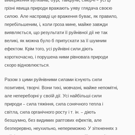
грізні явища природи вражають уяву глядача своєю
силою. Але насправді це враження буває, як правило,
перебільшеним, і, коли гроза мине, майже завжди
виявляється, що результати її руйнівної дії не так
великі, як можна було б припускати за її шумним
ефектом. Крім того, усі руйнівні сили діють
короткочасно, і порушена ними рівновага природи
скоро відновлюється.
Разом з цими руйнівними силами існують сили
позитивні, творчі. Вони тихі, мовчазні, майже непомітні,
але непереборні у своїй дії. Усі найбільші сили
природи – сила тяжіння, сила сонячного тепла і
світла, сила органічного росту і т. ін. – діють
безшумно, без видимих раптових ефектів, але
безперервно, неухильно, непереможно. У зіткненнях з