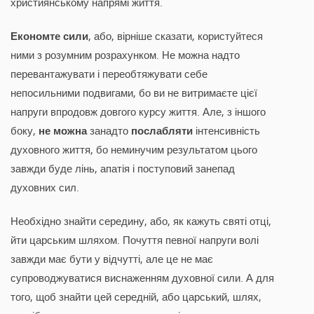
християнському напрямі життя.
Економте сили
, або, вірніше сказати, користуйтеся
ними з розумним розрахунком. Не можна надто
перевантажувати і переобтяжувати себе
непосильними подвигами, бо ви не витримаєте цієї
напруги впродовж довгого курсу життя. Але, з іншого
боку,
не можна
занадто
послабляти
інтенсивність
духовного життя, бо неминучим результатом цього
завжди буде лінь, апатія і поступовий занепад
духовних сил.
Необхідно знайти середину, або, як кажуть святі отці,
йти царським шляхом. Почуття певної напруги волі
завжди має бути у відчутті, але це не має
супроводжуватися виснаженням духовної сили. А для
того, щоб знайти цей середній, або царський, шлях,