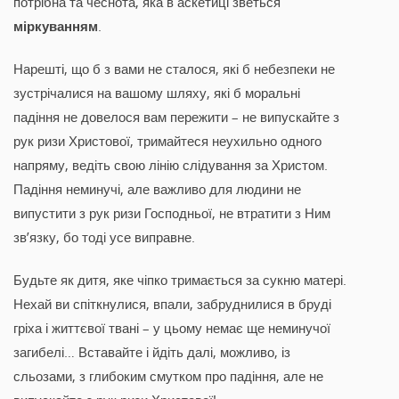
потрібна та чеснота, яка в аскетиці зветься
міркуванням
.
Нарешті, що б з вами не сталося, які б небезпеки не
зустрічалися на вашому шляху, які б моральні
падіння не довелося вам пережити – не випускайте з
рук ризи Христової, тримайтеся неухильно одного
напряму, ведіть свою лінію слідування за Христом.
Падіння неминучі, але важливо для людини не
випустити з рук ризи Господньої, не втратити з Ним
зв’язку, бо тоді усе виправне.
Будьте як дитя, яке чіпко тримається за сукню матері.
Нехай ви спіткнулися, впали, забруднилися в бруді
гріха і життєвої твані – у цьому немає ще неминучої
загибелі… Вставайте і йдіть далі, можливо, із
сльозами, з глибоким смутком про падіння, але не