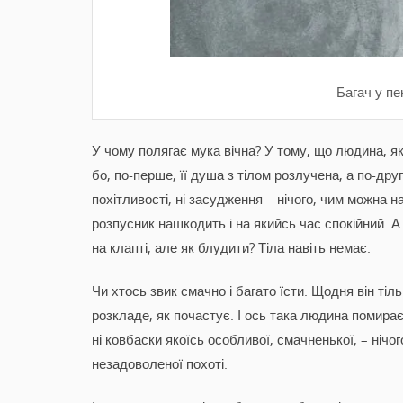
Багач у пе
У чому полягає мука вічна? У тому, що людина, як
бо, по-перше, її душа з тілом розлучена, а по-друг
похітливості, ні засудження – нічого, чим можна 
розпусник нашкодить і на якийсь час спокійний. 
на клапті, але як блудити? Тіла навіть немає.
Чи хтось звик смачно і багато їсти. Щодня він тіль
розкладе, як почастує. І ось така людина помирає.
ні ковбаски якоїсь особливої, смачненької, – нічо
незадоволеної похоті.