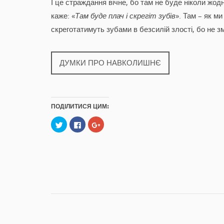
І це страждання вічне, бо там не буде ніколи жодн
каже: «
Там буде плач і скрегіт зубів
». Там – як м
скреготатимуть зубами в безсилій злості, бо не з
ДУМКИ ПРО НАВКОЛИШНЄ
ПОДІЛИТИСЯ ЦИМ:
C
C
C
l
l
l
i
i
i
c
c
c
k
k
k
t
t
t
o
o
o
s
s
s
h
h
h
a
a
a
r
r
r
e
e
e
o
o
o
n
n
n
T
F
G
w
a
o
i
c
o