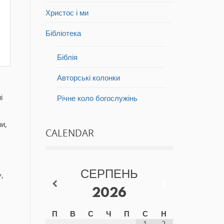
Христос і ми
Бібліотека
Біблія
Авторські колонки
і
Річне коло богослужінь
и,
CALENDAR
СЕРПЕНЬ
,
2026
П
В
С
Ч
П
С
Н
1
2