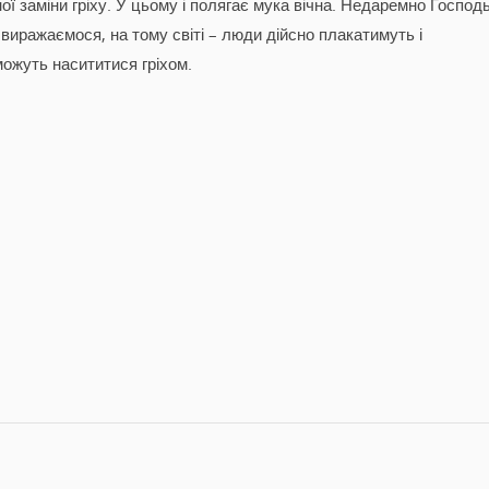
ої заміни гріху. У цьому і полягає мука вічна. Недаремно Господ
и виражаємося, на тому світі – люди дійсно плакатимуть і
можуть насититися гріхом.