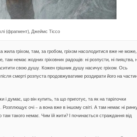
клі (фрагмент), Джеймс Тіссо
а жила гріхом, там, за гробом, гріхом насолодитися вже не може,
е, там немає жодних гріховних радощів: ні розпусти, ні пияцтва, н
наситити свою душу. Кожен грішник душу насичує гріхом. Ось
А після смерті розпуста продовжуватиме роздирати його на частин
ки і думає, що він купить, та що приготує, та як на тарілочки
 Розплющує очі – а вона вже в іншому світі. А там немає ні ринку
го там такого немає. Чим їй жити? І починається страждання від