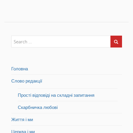
в
у
в
і
в
і
к
і
к
н
к
н
і
н
і
)
і
)
)
Головна
Слово редакції
Прості відповіді на складні запитання
Скарбничка любові
Життя і ми
Церква і ми