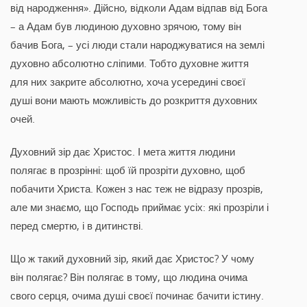
від народження». Дійсно, відколи Адам відпав від Бога
– а Адам був людиною духовно зрячою, тому він
бачив Бога, – усі люди стали народжуватися на землі
духовно абсолютно сліпими. Тобто духовне життя
для них закрите абсолютно, хоча усередині своєї
душі вони мають можливість до розкриття духовних
очей.
Духовний зір дає Христос. І мета життя людини
полягає в прозрінні: щоб їй прозріти духовно, щоб
побачити Христа. Кожен з нас теж не відразу прозрів,
але ми знаємо, що Господь приймає усіх: які прозріли і
перед смертю, і в дитинстві.
Що ж такий духовний зір, який дає Христос? У чому
він полягає? Він полягає в тому, що людина очима
свого серця, очима душі своєї починає бачити істину.