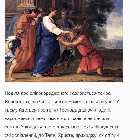
Неділя про сліпонародженого називається так за
Євангелієм, що читається на Божественній літургії. У
ньому йдеться про те, як Господь дав очі людині,
народженій сліпою і яка ніколи раніше не бачила
світла. У кондаку цього дня співається: «На душевні
очі осліплений, до Тебе, Христе, приходжу, як сліпий