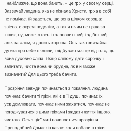
І найближче, що вона бачить, – це гріх у своєму серці.
Зазвичай людина, яка не пізнала Христа, гріха в собі
не помічає, їй здається, що вона цілком хороша:
звісно, є окремі недоліки, а так я нічим не гірша за
інших, ну, може, хтось і талановитіший, і здібніший,
але, загалом, я досить хороша. Ось така звичайна
думка про себе людини, і відбувається це від того, що
вона духовно сліпа. Якщо сліпому дати сорочку і
запитати, чиста вона чи брудна, як він зможе
визначити? Для цього треба бачити.
Прозріння завжди починається з покаяння: людина
починає бачити ті гріхи, які є в її душі, починає їх
усвідомлювати, починає ними жахатися, починає не
погоджуватися з цими гріхами і жадати життя іншого,
чистого. Ось з цієї миті починається прозріння.
Преподобний Дамаскін казав: коли побачиш гріхи