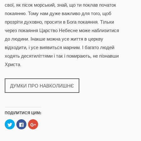
свої, як пісок морський, знай, що ти поклав початок
покаянню. Тому нам дуже важливо для того, щоб
прозріти духовно, просити в Бога покаяння. Тільки
через покаяння Царство Небесне може наблизитися
до людини. Інакше можна усе життя в церкву
відходити, і усе виявиться марним. І багато людей
ходять десятиліттями і так і помирають, не пізнавши
Христа.
ДУМКИ ПРО НАВКОЛИШНЄ
ПОДІЛИТИСЯ ЦИМ:
C
C
C
l
l
l
i
i
i
c
c
c
k
k
k