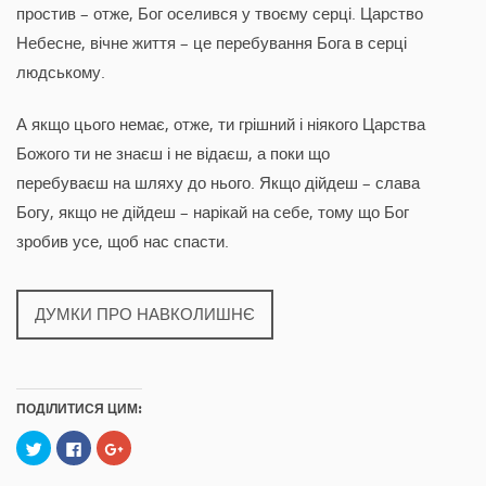
простив – отже, Бог оселився у твоєму серці. Царство
Небесне, вічне життя – це перебування Бога в серці
людському.
А якщо цього немає, отже, ти грішний і ніякого Царства
Божого ти не знаєш і не відаєш, а поки що
перебуваєш на шляху до нього. Якщо дійдеш – слава
Богу, якщо не дійдеш – нарікай на себе, тому що Бог
зробив усе, щоб нас спасти.
ДУМКИ ПРО НАВКОЛИШНЄ
ПОДІЛИТИСЯ ЦИМ:
C
C
C
l
l
l
i
i
i
c
c
c