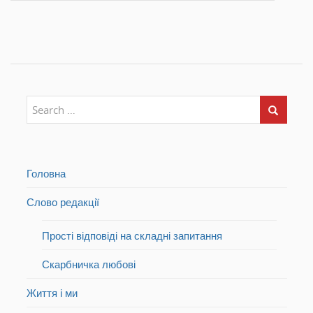
у
м
у
в
у
в
і
в
і
к
і
к
н
к
н
і
н
і
)
і
)
)
Головна
Слово редакції
Прості відповіді на складні запитання
Скарбничка любові
Життя і ми