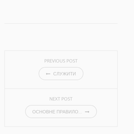
o
o
o
s
s
s
h
h
h
a
a
a
r
r
r
e
e
e
o
o
o
n
n
n
T
F
G
w
a
o
i
c
o
ARTICLE BY
VALERA1608@UKR.NET
t
e
g
t
b
l
e
o
e
r
o
+
POST NAVIGATION
AUTHOR ARCHIVE
AUTHOR WEBSITE
(
k
(
В
(
В
PREVIOUS POST
і
В
і
д
і
д
к
д
к
СЛУЖИТИ
р
к
р
и
р
и
в
и
в
а
в
а
є
а
є
т
є
т
ь
т
ь
NEXT POST
с
ь
с
я
с
я
у
я
у
н
у
н
ОСНОВНЕ ПРАВИЛО...
о
н
о
в
о
в
о
в
о
м
о
м
у
м
у
в
у
в