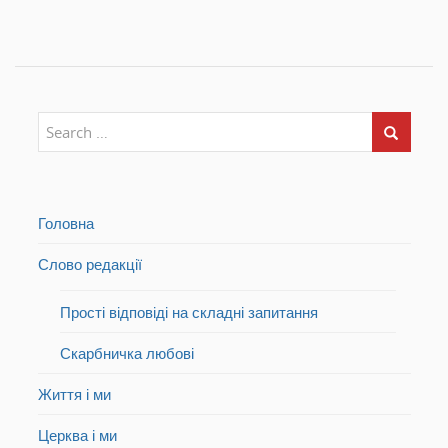
і
в
і
к
і
к
н
к
н
і
н
і
)
і
)
)
Головна
Слово редакції
Прості відповіді на складні запитання
Скарбничка любові
Життя і ми
Церква і ми