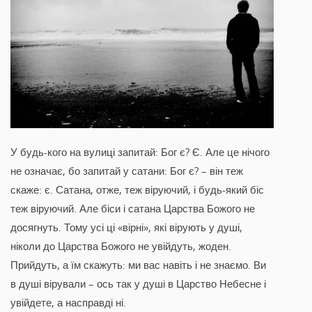
У будь-кого на вулиці запитай: Бог є? Є. Але це нічого
не означає, бо запитай у сатани: Бог є? – він теж
скаже: є. Сатана, отже, теж віруючий, і будь-який біс
теж віруючий. Але біси і сатана Царства Божого не
досягнуть. Тому усі ці «вірні», які вірують у душі,
ніколи до Царства Божого не увійдуть, жоден.
Прийдуть, а їм скажуть: ми вас навіть і не знаємо. Ви
в душі вірували – ось так у душі в Царство Небесне і
увійдете, а насправді ні.