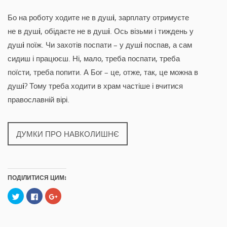
Бо на роботу ходите не в душ
і
, зарплату отримуєте
не в душ
і
, обідаєте не в душ
і
. Ось візьми і тиждень у
душ
і
поїж. Чи захотів поспати – у душ
і
поспав, а сам
сидиш і працюєш. Ні, мало, треба поспати, треба
поїсти, треба попити. А Бог – це, отже, так, це можна в
душ
і
? Тому треба ходити в храм частіше і вчитися
православній вірі.
ДУМКИ ПРО НАВКОЛИШНЄ
ПОДІЛИТИСЯ ЦИМ:
C
C
C
l
l
l
i
i
i
c
c
c
k
k
k
t
t
t