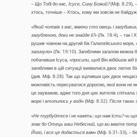
–
Що Тобі до нас, Ісусе, Сину Божий?
(Мф. 8:29), –
хтось, точніше – Хтось, кому ми зовсім не байдужі
«
Який чоловік з вас, маючи сто овець і загубивши
загубленою, доки не знайде її?
» (Лк. 18:4), – так 
рушив човном на другий бік Галилейського моря, 
загинуло
» (Лк. 19:10). Загиблими загалом можна 
побачивши Ісуса, «
просили, щоб Він відійшов від 
загиблими в цій ситуації виявилися двоє лютих 
(див. Мф. 8:28). Так що зціливши цих двох неща
можливість пересуватися дорогою, якої вони не м
це зауважив, адже того дня цих жителів спіткала 
море і втопилось у воді
» (Мф. 8:32). Після таких
«
Не турбуйтеся і не кажіть: що нам їсти? чи що
знає бо Отець ваш Небесний, що ви маєте потр
Його, і все це додасться вам
» (Мф. 6:31-33), – 