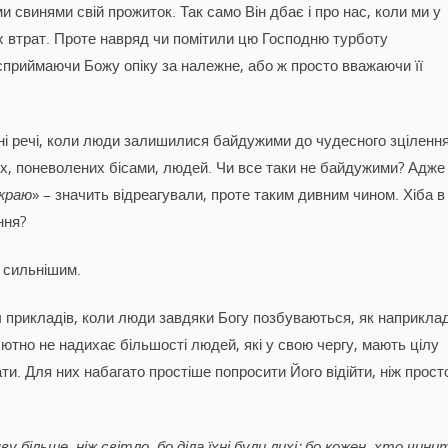
и свинями свій прожиток. Так само Він дбає і про нас, коли ми у
х втрат. Проте навряд чи помітили цю Господню турботу
ї, сприймаючи Божу опіку за належне, або ж просто вважаючи її
тні речі, коли люди залишилися байдужими до чудесного зцілення
их, поневолених бісами, людей. Чи все таки не байдужими? Адже
 краю
» – значить відреагували, проте таким дивним чином. Хіба в
ння?
я сильнішим.
ч прикладів, коли люди завдяки Богу позбуваються, як наприклад
ютно не надихає більшості людей, які у свою чергу, мають цілу
ти. Для них набагато простіше попросити Його відійти, ніж прост
більше, ніж світло, бо діла їхні були лихі; бо кожен, хто чини