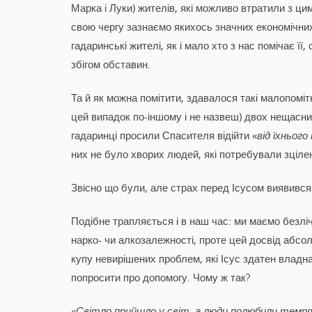
Марка і Луки) жителів, які можливо втратили з цим
свою чергу зазнаємо якихось значних економічни
гадаринські жителі, як і мало хто з нас помічає ї
збігом обставин.
Та й як можна помітити, здавалося такі малопомі
цей випадок по-іншому і не назвеш) двох нещасн
гадаринці просили Спасителя відійти «
від їхнього
них не було хворих людей, які потребували зціле
Звісно що були, але страх перед Ісусом виявивс
Подібне трапляється і в наш час: ми маємо безлі
нарко- чи алкозалежності, проте цей досвід абсол
купу невирішених проблем, які Ісус здатен владна
попросити про допомогу. Чому ж так?
«
Світло прийшло у світ, а люди полюбили темряву 