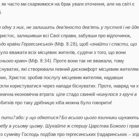
 як часто ми скаржимося на брак уваги оточення, але на світі є
.
 одну з них, не залишить дев’яносто дев’ять у пустелі і не йде
і Христос, залишивши всі Свої справи, забувши про відпочинок,
«
до країни Гергесинської
» (Мф. 8:28), щоб «
знайти і спасти, що
було вважати всіх місцевих жителів, судячи з того, що вони
їхнього краю
» (Мф. 8:34). Проте вони так не вважали, тому
біснуватих, які створювали певний дискомфорт місцевим жителям
сних, Христос зробив послугу місцевим жителям, надавши
огли користуватися через напади біснуватих. Проте, навряд чи х
значна економічна втрата: ціле стадо свиней «
кинулося з кручі в
 збитків про таку дрібницю хіба можна було говорити!
 пити? або: у що одягтися? Бо всього цього язичники шукають
ебу в усьому цьому. Шукайте ж спершу Царства Божого і пра
без сумніву Господь подбав про гергесинських (гадаринських – згі