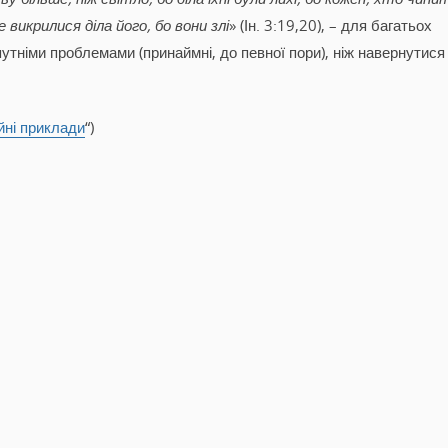
 викрилися діла його, бо вони злі
» (Ін. 3:19,20), – для багатьох
утніми проблемами (принаймні, до певної пори), ніж навернутися
йні приклади
“)