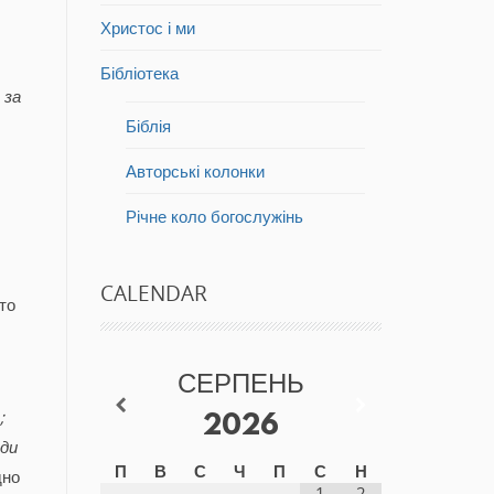
Христос і ми
Бібліотека
 за
Біблія
Авторські колонки
Річне коло богослужінь
CALENDAR
то
СЕРПЕНЬ
;
2026
вди
П
В
С
Ч
П
С
Н
дно
1
2