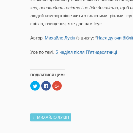
зло, ненавидить світло і не йде до світла, щоб не
людей комфортніше жити з власними гріхами і суп
світла, очищення, яке дає нам Ісус.
Автор:
Михайло Лукін
(з циклу: “
Наслідуючи біблі
Усе по темі:
5 неділя після П’ятидесятниці
ПОДІЛИТИСЯ ЦИМ:
C
C
C
l
l
l
i
i
i
c
c
c
k
k
k
t
t
t
o
o
o
s
s
s
h
h
h
a
a
a
МИХАЙЛО ЛУКІН
r
r
r
e
e
e
o
o
o
n
n
n