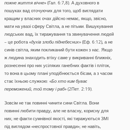
пожне життя вічне
» (Гал. 6:7,8). А духовного в
пошуках вад оточуючих для того, щоб виглядати
кращим у власних очах дійсно немає, якщо, звісно,
мати на увазі сферу Світла, а не пітьми. Вишукування
людських вад, їх тиражування та звинувачення людей
– це робота «
духів злоби піднебесних
» (Еф. 6:12), а не
синів світла, яким покликаний бути кожен з нас. Якщо
ж людина знаходить втіху саме у викриванні ближніх,
рознесенні про них усіляких ганебних фактів і пліток,
то вона в цьому плані уподібнюється бісам, а з часом
стає їхньою служкою: «
Бо хто ким буває
переможений, той тому і раб
» (2Пет. 2:19).
Зовсім не так повинні чинити сини Світла. Вони
повинні любити правду, але не власну, корисну для
них; не факти сумнівної якості, які тиражуються ЗМІ
під виглядом «неспростовної правди»; не навіть,