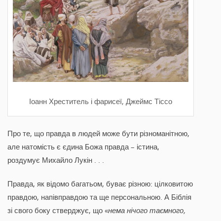
Іоанн Хреститель і фарисеї, Джеймс Тіссо
Про те, що правда в людей може бути різноманітною,
але натомість є єдина Божа правда – істина,
роздумує Михайло Лукін . . .
Правда, як відомо багатьом, буває різною: цілковитою
правдою, напівправдою та ще персональною. А Біблія
зі свого боку стверджує, що «
нема нічого таємного,