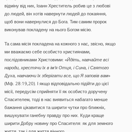
відміну від них, Іоанн Хреститель робив це з любові
до людей, він хотів навернути людей до покаяння,
щоб вони навернулися до Бога. Тим самим пророк
виконував покладену на нього Богом місію.
Та сама місія покладена на кожного з нас, звісно, якщо
ми вважаємо себе особисто християнами,
послідовниками Христовими: «
Йдіть, навчайте всі
народи, хрестячи їх в ім’я Отця, і Сина, і Святого
Духа, навчаючи їх зберігати все, що Я заповів вам
»
(Мф. 28:19,20). І якщо відповідально підійти до цієї
місії, передусім сприйняти її як особисто доручену
Спасителем, тоді в нас виявиться набагато менше
бажання цікавитися та ширити чутки про ближніх,
вишукувати ганебну правду про них. Куди краще
ширити Добру новину про Спасителя: як для земного
життя, так і для життя вічного.