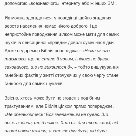
допомогою «всезнаючого» Інтернету або ж інших ЗМІ.
Як можна здогадатися, у поведінці щойно згаданих
верств населення немає нічого доброго, і це
непристойне поводження цілком може мати для самих
шукачів сенсаційної «правди» доволі сумні наслідки.
Адже недаремно Біблія попереджає: «
Нема нічого
таємного, що не стало б явним, і нічого не буває
захованого, що не виявилося б
», – тобто вишукування
ганебних фактів у житті оточуючих у свою чергу стане
ганьбою для самих шукачів.
Звісно, хтось може бути не згоден з подібним
трактуванням, але Біблія цілком прямо попереджає:
«
Не обманюйтесь: Бог зневаженим не буває. Що
посіє людина, те й пожне. Хто сіє для плоті своєї, від
плоті пожне тління, а хто сіє для духа, від духа