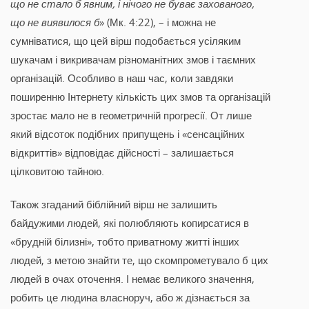
що не стало б явним, і нічого не буває захованого,
що не виявилося б
» (Мк. 4:22), – і можна не
сумніватися, що цей вірш подобається усіляким
шукачам і викривачам різноманітних змов і таємних
організацій. Особливо в наш час, коли завдяки
поширенню Інтернету кількість цих змов та організацій
зростає мало не в геометричній прогресії. От лише
який відсоток подібних припущень і «сенсаційних
відкриттів» відповідає дійсності – залишається
цілковитою тайною.
Також згаданий біблійний вірш не залишить
байдужими людей, які полюбляють копирсатися в
«брудній білизні», тобто приватному житті інших
людей, з метою знайти те, що скомпрометувало б цих
людей в очах оточення. І немає великого значення,
робить це людина власноруч, або ж дізнається за