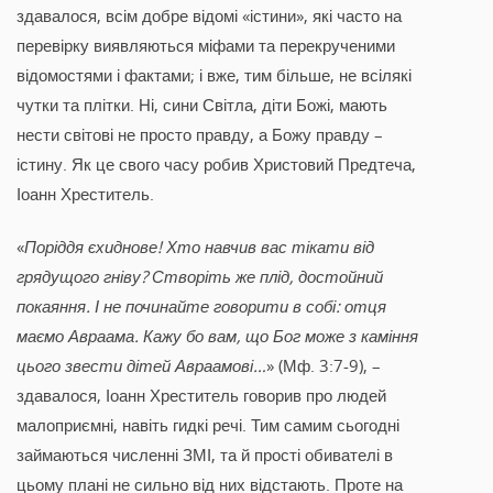
здавалося, всім добре відомі «істини», які часто на
перевірку виявляються міфами та перекрученими
відомостями і фактами; і вже, тим більше, не всілякі
чутки та плітки. Ні, сини Світла, діти Божі, мають
нести світові не просто правду, а Божу правду –
істину. Як це свого часу робив Христовий Предтеча,
Іоанн Хреститель.
«
Поріддя єхиднове! Хто навчив вас тікати від
грядущого гніву? Створіть же плід, достойний
покаяння. І не починайте говорити в собі: отця
маємо Авраама. Кажу бо вам, що Бог може з каміння
цього звести дітей Авраамові…
» (Мф. 3:7-9), –
здавалося, Іоанн Хреститель говорив про людей
малоприємні, навіть гидкі речі. Тим самим сьогодні
займаються численні ЗМІ, та й прості обивателі в
цьому плані не сильно від них відстають. Проте на