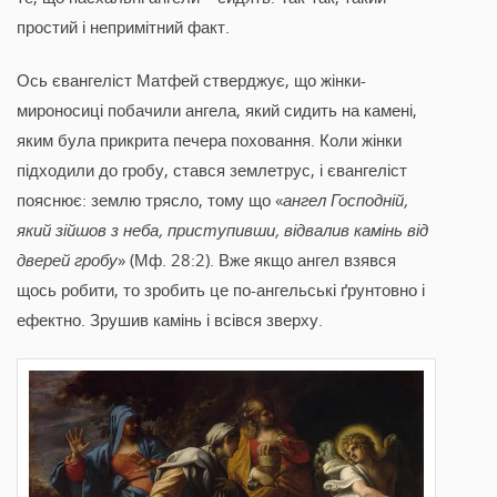
простий і непримітний факт.
Ось євангеліст Матфей стверджує, що жінки-
мироносиці побачили ангела, який сидить на камені,
яким була прикрита печера поховання. Коли жінки
підходили до гробу, стався землетрус, і євангеліст
пояснює: землю трясло, тому що «
ангел Господній,
який зійшов з неба, приступивши, відвалив камінь від
дверей гробу
» (Мф. 28:2). Вже якщо ангел взявся
щось робити, то зробить це по-ангельські ґрунтовно і
ефектно. Зрушив камінь і всівся зверху.