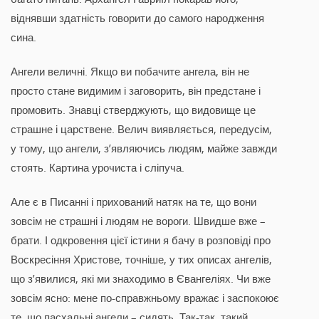
віднявши здатність говорити до самого народження
сина.
Ангели величні. Якщо ви побачите ангела, він не
просто стане видимим і заговорить, він предстане і
промовить. Знавці стверджують, що видовище це
страшне і царствене. Велич виявляється, передусім,
у тому, що ангели, з’являючись людям, майже завжди
стоять. Картина урочиста і сліпуча.
Але є в Писанні і прихований натяк на те, що вони
зовсім не страшні і людям не вороги. Швидше вже –
брати. І одкровення цієї істини я бачу в розповіді про
Воскресіння Христове, точніше, у тих описах ангелів,
що з’явилися, які ми знаходимо в Євангеліях. Чи вже
зовсім ясно: мене по-справжньому вражає і заспокоює
те, що пасхальні ангели – сидять. Так-так, такий