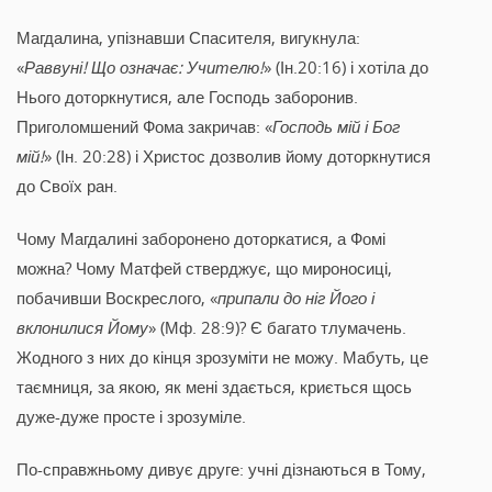
Магдалина, упізнавши Спасителя, вигукнула:
«
Раввуні! Що означає: Учителю!
» (Ін.20:16) і хотіла до
Нього доторкнутися, але Господь заборонив.
Приголомшений Фома закричав: «
Господь мій і Бог
мій!
» (Ін. 20:28) і Христос дозволив йому доторкнутися
до Своїх ран.
Чому Магдалині заборонено доторкатися, а Фомі
можна? Чому Матфей стверджує, що мироносиці,
побачивши Воскреслого, «
припали до ніг Його і
вклонилися Йому
» (Мф. 28:9)? Є багато тлумачень.
Жодного з них до кінця зрозуміти не можу. Мабуть, це
таємниця, за якою, як мені здається, криється щось
дуже-дуже просте і зрозуміле.
По-справжньому дивує друге: учні дізнаються в Тому,