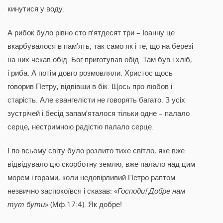
кинутися у воду.
А рибок було рівно сто п’ятдесят три – Іоанну це
вкарбувалося в пам’ять, так само як і те, що на березі
на них чекав обід. Бог приготував обід. Там був і хліб,
і риба. А потім довго розмовляли. Христос щось
говорив Петру, відвівши в бік. Щось про любов і
старість. Але євангелісти не говорять багато. З усіх
зустрічей і бесід запам’яталося тільки одне – палало
серце, нестримною радістю палало серце.
І по всьому світу було розлито тихе світло, яке вже
відвідувало цю скорботну землю, вже палало над цим
морем і горами, коли недовірливий Петро раптом
незвично заспокоївся і сказав: «
Господи! Добре нам
тут бути
» (Мф.17:4). Як добре!