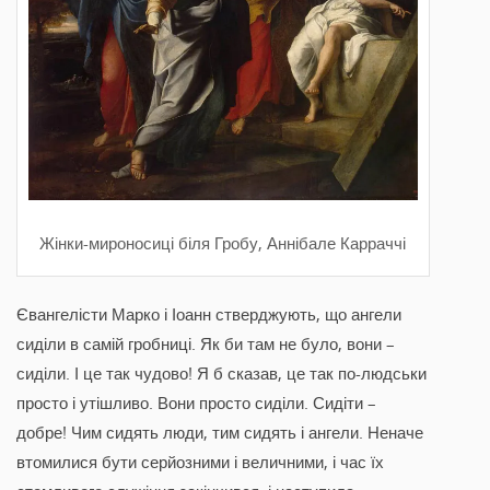
Жінки-мироносиці біля Гробу, Аннібале Карраччі
Євангелісти Марко і Іоанн стверджують, що ангели
сиділи в самій гробниці. Як би там не було, вони –
сиділи. І це так чудово! Я б сказав, це так по-людськи
просто і утішливо. Вони просто сиділи. Сидіти –
добре! Чим сидять люди, тим сидять і ангели. Неначе
втомилися бути серйозними і величними, і час їх