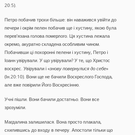
20:5).
Петро побачив трохи більше: він наважився увійти до
печери і окрім пелен побачив ще і хустину, якою була
перев’язана голова померлого. Ця хустина лежала
окремо, акуратно складена особливим чином.
Побачивши ці похоронні пелени і хустину, Петро і
Іоанн увірували. У що увірували? У те, що Христос
воскрес. Увірували і «
знову повернулися до себе
»
(Ін.20:10). Вони ще не бачили Воскреслого Господа,
але вже повірили Його Воскресінню.
Учні пішли. Вони бачили достатньо. Вони все
зрозуміли.
Магдалина залишилася. Вона просто плакала,
схилившись до входу в печеру. Апостоли тільки що