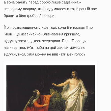
а вона бачить перед собою лише садівника –
незнайому людину, якій надумалося в такій ранній час
бродити біля гробової печери.
Її очі розплющилися лише тоді, коли Він назвав її по
імені. І це незвичайно. Впізнавання прийшло,
відгукнулося звідкись зсередини. Бог – Творець –
називає твоє ім’я – хіба на цей заклик можна не
відгукнутися, хіба можна не впізнати цей голос?