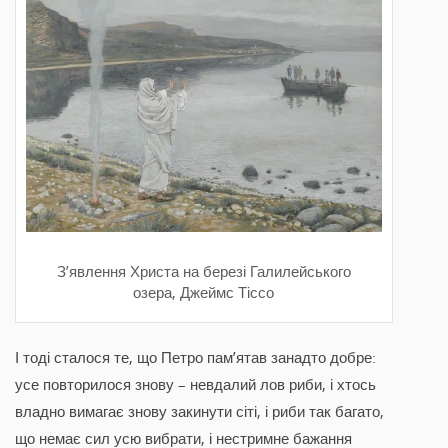
З’явлення Христа на березі Галилейського
озера, Джеймс Тіссо
І тоді сталося те, що Петро пам’ятав занадто добре:
усе повторилося знову – невдалий лов риби, і хтось
владно вимагає знову закинути сіті, і риби так багато,
що немає сил усю вибрати, і нестримне бажання