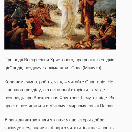
Про події Воскресіння Христового, про реакцію свідків
цієї події, роздумує архімандрит Сава (Мажуко) . . .
Коли вам сумно, робіть, як я, – читайте Євангеліє. Не
з першого розділу, а з останньої сторінки, там, де
розповідь про Воскресіння Христове. І смуток піде. Він
просто розчиниться в м’якому і мирному світлі Пасхи.
Я завжди читаю книги з кінця: якщо історія добре
закінчується, значить, її варто читати, інакше – навіть