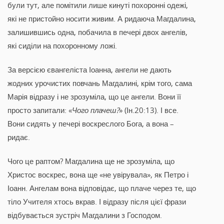
були тут, але помітили лише кинуті похоронні одежі,
які не пристойно носити живим. А ридаюча Магдалина,
залишившись одна, побачила в печері двох ангелів,
які сиділи на похоронному ложі.
За версією євангеліста Іоанна, ангели не дають
жодних урочистих повчань Магдалині, крім того, сама
Марія відразу і не зрозуміла, що це ангели. Вони її
просто запитали: «
Чого плачеш?
» (Ін.20:13). І все.
Вони сидять у печері воскреслого Бога, а вона –
ридає.
Чого це раптом? Магдалина ще не зрозуміла, що
Христос воскрес, вона ще «не увірувала», як Петро і
Іоанн. Ангелам вона відповідає, що плаче через те, що
тіло Учителя хтось вкрав. І відразу після цієї фрази
відбувається зустріч Магдалини з Господом.