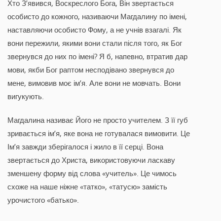
Хто З’явився, Воскреслого Бога, Він звертається
особисто до кожного, називаючи Магдалину по імені,
наставляючи особисто Фому, а не учнів взагалі. Як
вони пережили, якими вони стали після того, як Бог
звернувся до них по імені? Я б, напевно, втратив дар
мови, якби Бог раптом несподівано звернувся до
мене, вимовив моє ім’я. Але вони не мовчать. Вони
вигукують.
Магдалина називає Його не просто учителем. З її губ
зривається ім’я, яке вона не готувалася вимовити. Це
Ім’я завжди зберігалося і жило в її серці. Вона
звертається до Христа, використовуючи ласкаву
зменшену форму від слова «учитель». Це чимось
схоже на наше ніжне «татко», «татусю» замість
урочистого «батько».