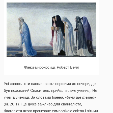
Жінки-мироносиці, Роберт Белл
Усі євангелісти наполягають: першими до печери, де
був похований Спаситель, прийшли саме учениці. Не
учні, а учениці. За словами Іоанна, «
було ще темно
»
(Ін. 20:1), і це дуже важливо для євангеліста,
благовістя якого пронизане символікою світла і пітьми.