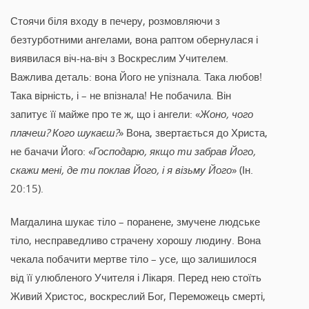
Стоячи біля входу в печеру, розмовляючи з
безтурботними ангелами, вона раптом обернулася і
виявилася віч-на-віч з Воскреслим Учителем.
Важлива деталь: вона Його не упізнала. Така любов!
Така вірність, і – не впізнала! Не побачила. Він
запитує її майже про те ж, що і ангели: «
Жоно, чого
плачеш? Кого шукаєш?
» Вона, звертається до Христа,
не бачачи Його: «
Господарю, якщо ти забрав Його,
скажи мені, де ти поклав Його, і я візьму Його
» (Ін.
20:15).
Магдалина шукає тіло – поранене, змучене людське
тіло, несправедливо страчену хорошу людину. Вона
чекала побачити мертве тіло – усе, що залишилося
від її улюбленого Учителя і Лікаря. Перед нею стоїть
Живий Христос, воскреслий Бог, Переможець смерті,