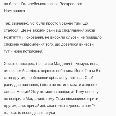
на березі Галилейського озера Воскреслого
Наставника.
Так, звичайно, усі були просто уражені тим, що
сталося. Ще не зажили рани від споглядання жахів
Розп’яття і Поховання, не висохли сльози, не прийшло
спокійне усвідомлення того, що довелося винести, і
тут – нове потрясіння.
Христос воскрес, і з’явився Магдалині – чомусь вона,
ця неспокійна жінка, першою побачила Його. Потім Він
став другим, пройшовши крізь стіну, показав Свої
рани, дав повчання, і ніхто не встиг сказати жодного
слова. Не зміг! Як у це можна повірити? Тому спершу
не повірили Магдалині, тому Фома відмовився вірити
другим, але, принаймні, євангелісти донесли нам їх
голоси, їх несподівані вигуки.