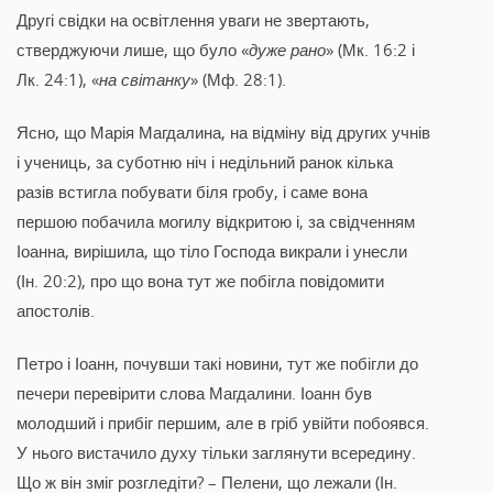
Другі свідки на освітлення уваги не звертають,
стверджуючи лише, що було «
дуже рано
» (Мк. 16:2 і
Лк. 24:1), «
на світанку
» (Мф. 28:1).
Ясно, що Марія Магдалина, на відміну від других учнів
і учениць, за суботню ніч і недільний ранок кілька
разів встигла побувати біля гробу, і саме вона
першою побачила могилу відкритою і, за свідченням
Іоанна, вирішила, що тіло Господа викрали і унесли
(Ін. 20:2), про що вона тут же побігла повідомити
апостолів.
Петро і Іоанн, почувши такі новини, тут же побігли до
печери перевірити слова Магдалини. Іоанн був
молодший і прибіг першим, але в гріб увійти побоявся.
У нього вистачило духу тільки заглянути всередину.
Що ж він зміг розгледіти? – Пелени, що лежали (Ін.