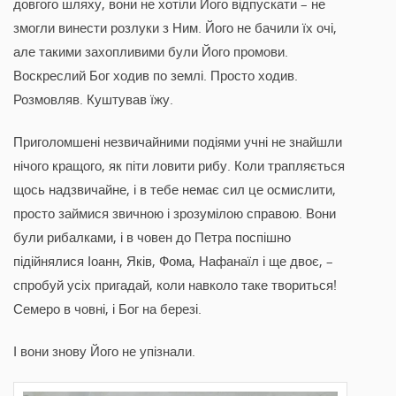
довгого шляху, вони не хотіли Його відпускати – не
змогли винести розлуки з Ним. Його не бачили їх очі,
але такими захопливими були Його промови.
Воскреслий Бог ходив по землі. Просто ходив.
Розмовляв. Куштував їжу.
Приголомшені незвичайними подіями учні не знайшли
нічого кращого, як піти ловити рибу. Коли трапляється
щось надзвичайне, і в тебе немає сил це осмислити,
просто займися звичною і зрозумілою справою. Вони
були рибалками, і в човен до Петра поспішно
підійнялися Іоанн, Яків, Фома, Нафанаїл і ще двоє, –
спробуй усіх пригадай, коли навколо таке твориться!
Семеро в човні, і Бог на березі.
І вони знову Його не упізнали.