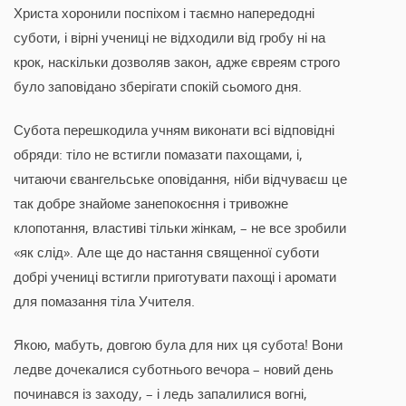
Христа хоронили поспіхом і таємно напередодні
суботи, і вірні учениці не відходили від гробу ні на
крок, наскільки дозволяв закон, адже євреям строго
було заповідано зберігати спокій сьомого дня.
Субота перешкодила учням виконати всі відповідні
обряди: тіло не встигли помазати пахощами, і,
читаючи євангельське оповідання, ніби відчуваєш це
так добре знайоме занепокоєння і тривожне
клопотання, властиві тільки жінкам, – не все зробили
«як слід». Але ще до настання священної суботи
добрі учениці встигли приготувати пахощі і аромати
для помазання тіла Учителя.
Якою, мабуть, довгою була для них ця субота! Вони
ледве дочекалися суботнього вечора – новий день
починався із заходу, – і ледь запалилися вогні,