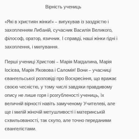
Вірність учениць
«Які в християн жінки!» – вигукував із заздрістю і
захопленням Либаній, сучасник Василія Великого,
філософ, оратор, язичник. І справді, наші жінки гідні і
захоплення, і милування.
Перші учениці Христові – Марія Магдалина, Марія
Іосієва, Марія Яковова і Саломія! Вони – учасниці
євангельської розповіді про Воскресіння, що вражає
своєю чесністю, у тому числі завдяки правдивому
опису не лише горя і розгубленості учениць, їх
величній вірності навіть замученому Учителеві, але
ще і милій жіночій метушливості і материнській
схвильованості, так скупо, але точно переданими
євангелістами.