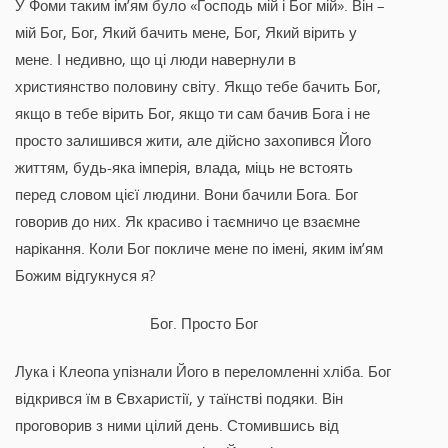
У Фоми таким ім’ям було «Господь мій і Бог мій». Він –
мій Бог, Бог, Який бачить мене, Бог, Який вірить у
мене. І недивно, що ці люди навернули в
християнство половину світу. Якщо тебе бачить Бог,
якщо в тебе вірить Бог, якщо ти сам бачив Бога і не
просто залишився жити, але дійсно захопився Його
життям, будь-яка імперія, влада, міць не встоять
перед словом цієї людини. Вони бачили Бога. Бог
говорив до них. Як красиво і таємничо це взаємне
нарікання. Коли Бог покличе мене по імені, яким ім’ям
Божим відгукнуся я?
Бог. Просто Бог
Лука і Клеопа упізнали Його в переломленні хліба. Бог
відкрився їм в Євхаристії, у таїнстві подяки. Він
проговорив з ними цілий день. Стомившись від