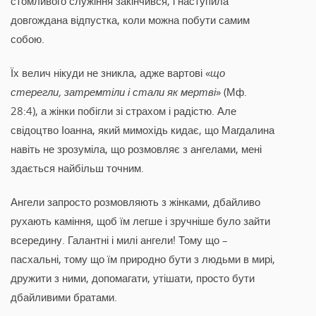
стомливого служіння закінчився, і наступила
довгождана відпустка, коли можна побути самим
собою.
Їх велич нікуди не зникла, адже вартові «
що
стерегли, затремтіли і стали як мертві
» (Мф.
28:4), а жінки побігли зі страхом і радістю. Але
свідоцтво Іоанна, який мимохідь кидає, що Магдалина
навіть не зрозуміла, що розмовляє з ангелами, мені
здається найбільш точним.
Ангели запросто розмовляють з жінками, дбайливо
рухають каміння, щоб їм легше і зручніше було зайти
всередину. Галантні і милі ангели! Тому що –
пасхальні, тому що їм природно бути з людьми в мирі,
дружити з ними, допомагати, утішати, просто бути
дбайливими братами.