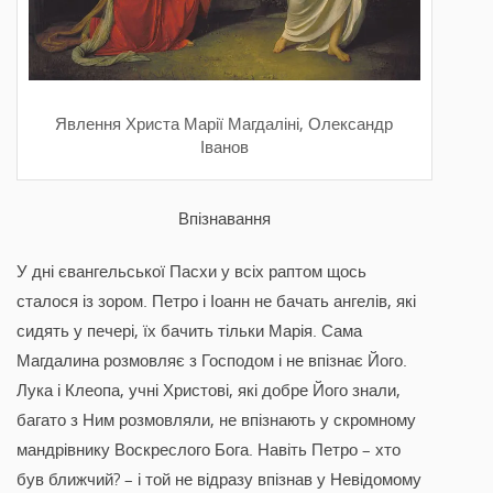
Явлення Христа Марії Магдаліні, Олександр
Іванов
Впізнавання
У дні євангельської Пасхи у всіх раптом щось
сталося із зором. Петро і Іоанн не бачать ангелів, які
сидять у печері, їх бачить тільки Марія. Сама
Магдалина розмовляє з Господом і не впізнає Його.
Лука і Клеопа, учні Христові, які добре Його знали,
багато з Ним розмовляли, не впізнають у скромному
мандрівнику Воскреслого Бога. Навіть Петро – хто
був ближчий? – і той не відразу впізнав у Невідомому