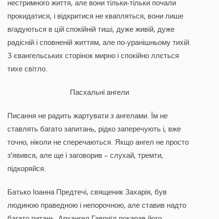
нестримного життя, але вони тільки-тільки почали
прокидатися, і відкритися не квапляться, вони лише
вгадуються в цій спокійній тиші, дуже живій, дуже
радісній і сповненій життям, але по-уранішньому тихій.
З євангельських сторінок мирно і спокійно ллється
тихе світло.
Пасхальні ангели
Писання не радить жартувати з ангелами. Їм не
ставлять багато запитань, рідко заперечують і, вже
точно, ніколи не сперечаються. Якщо ангел не просто
з’явився, але ще і заговорив – слухай, тремти,
підкоряйся.
Батько Іоанна Предтечі, священик Захарія, був
людиною праведною і непорочною, але ставив надто
багато питань. Архангел Гавриїл покарав його,