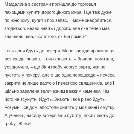
Магдалина з сестрами прийшла до торговця
пахощами купити дорогоцінного мира. І це теж дуже
по-жіночому: купити про запас, – може знадобиться,
згодиться, нехай навіть і дорого, але яке тепер має
значення ціна, після того, як Він помер?
І ось вони йдуть до печери. Мене завжди вражала ця
розповідь: знають, точно знають, – бачили, помітили,
усвідомили, – що біля гробу чергує варта, яка не
пустить у печеру, але є ще одна перешкода – печера
закрита не лише вартою і печаткою священиків, але і
щільно завалена величезним важким каменем, і їм
його не зсунути. Йдуть. Знають і все рівно йдуть.
Розумні і свідомі апостоли сидять у мовчанні і смутку.
А учениці, насилу витерпівши суботу, поспішають до
гробу. Жінки!