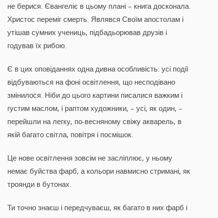
не берися. Євангеліє в цьому плані – книга досконала.
Христос переміг смерть. Являвся Своїм апостолам і
утішав сумних учениць, підбадьорював друзів і
годував їх рибою.
Є в цих оповіданнях одна дивна особливість: усі події
відбуваються на фоні освітлення, що несподівано
змінилося. Ніби до цього картини писалися важким і
густим маслом, і раптом художники, – усі, як один, –
перейшли на легку, по-весняному свіжу акварель, в
якій багато світла, повітря і посмішок.
Це нове освітлення зовсім не засліплює, у ньому
немає буйства фарб, а кольори навмисно стримані, як
троянди в бутонах.
Ти точно знаєш і передчуваєш, як багато в них фарб і