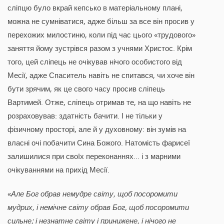
сліпцю було вкрай кепсько в матеріальному плані,
можна не сумніватися, адже більш за все він просив у
перехожих милостиню, коли під час цього «трудового»
заняття йому зустрівся разом з учнями Христос. Крім
того, цей сліпець не очікував нічого особистого від
Месії, адже Спаситель навіть не спитався, чи хоче він
бути зрячим, як це свого часу просив сліпець
Вартимей. Отже, сліпець отримав те, на що навіть не
розраховував: здатність бачити. І не тільки у
фізичному просторі, але й у духовному: він зумів на
власні очі побачити Сина Божого. Натомість фарисеї
залишилися при своїх переконаннях… і з марними
очікуваннями на прихід Месії.
«
Але Бог обрав немудре світу, щоб посоромити
мудрих, і немічне світу обрав Бог, щоб посоромити
сильне; і незнатне світу і принижене, і нічого не