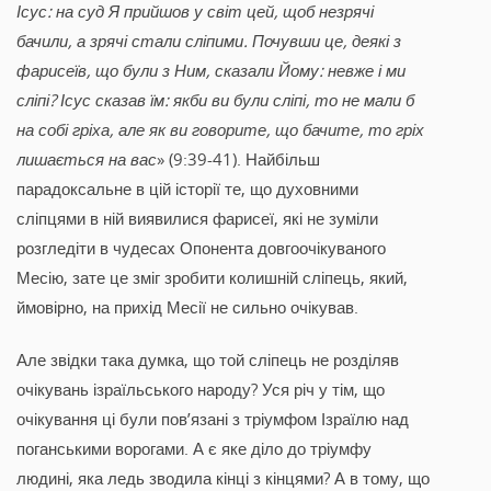
Ісус: на суд Я прийшов у світ цей, щоб незрячі
бачили, а зрячі стали сліпими. Почувши це, деякі з
фарисеїв, що були з Ним, сказали Йому: невже і ми
сліпі? Ісус сказав їм: якби ви були сліпі, то не мали б
на собі гріха, але як ви говорите, що бачите, то гріх
лишається на вас
» (9:39-41). Найбільш
парадоксальне в цій історії те, що духовними
сліпцями в ній виявилися фарисеї, які не зуміли
розгледіти в чудесах Опонента довгоочікуваного
Месію, зате це зміг зробити колишній сліпець, який,
ймовірно, на прихід Месії не сильно очікував.
Але звідки така думка, що той сліпець не розділяв
очікувань ізраїльського народу? Уся річ у тім, що
очікування ці були пов’язані з тріумфом Ізраїлю над
поганськими ворогами. А є яке діло до тріумфу
людині, яка ледь зводила кінці з кінцями? А в тому, що