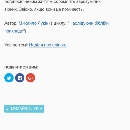
богопосвяченим життям соромлять зарозумілих
вірних. Звісно, якщо вони це помічають.
Автор:
Михайло Лукін
(з циклу: “
Наслідуючи біблійні
приклади
“)
Усе по темі:
Неділя про сліпого
ПОДІЛИТИСЯ ЦИМ:
C
C
C
l
l
l
i
i
i
c
c
c
k
k
k
t
t
t
o
o
o
s
s
s
h
h
h
a
a
a
МИХАЙЛО ЛУКІН
r
r
r
e
e
e
o
o
o
n
n
n
T
F
G
w
a
o