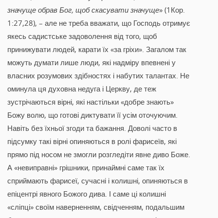
значуще обрав Бог, щоб скасувати значуще
» (1Кор.
1:27,28), – але не треба вважати, що Господь отримує
якесь садистське задоволення від того, щоб
принижувати людей, карати їх «за гріхи». Загалом так
можуть думати лише люди, які надміру впевнені у
власних розумових здібностях і набутих талантах. Не
оминула ця духовна недуга і Церкву, де теж
зустрічаються вірні, які настільки «добре знають»
Божу волю, що готові диктувати її усім оточуючим.
Навіть без їхньої згоди та бажання. Доволі часто в
підсумку такі вірні опиняються в ролі фарисеїв, які
прямо під носом не змогли розгледіти явне диво Боже.
А «невиправні» грішники, принаймні саме так їх
сприймають фарисеї, сучасні і колишні, опиняються в
епіцентрі явного Божого дива. І саме ці колишні
«сліпці» своїм наверненням, свідченням, подальшим