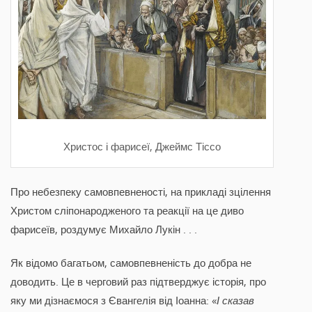
Христос і фарисеї, Джеймс Тіссо
Про небезпеку самовпевненості, на прикладі зцілення
Христом сліпонародженого та реакції на це диво
фарисеїв, роздумує Михайло Лукін . . .
Як відомо багатьом, самовпевненість до добра не
доводить. Це в черговий раз підтверджує історія, про
яку ми дізнаємося з Євангелія від Іоанна: «
І сказав