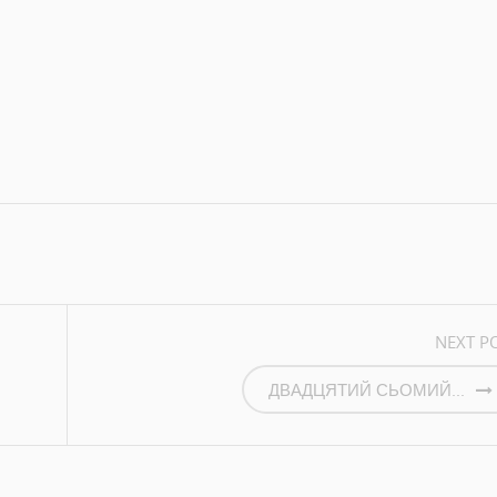
BY
VALERA1608@UKR.NET
RCHIVE
AUTHOR WEBSITE
NEXT P
ДВАДЦЯТИЙ СЬОМИЙ...