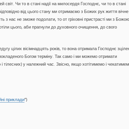
 світ. Чи то в стані надії на милосердя Господнє, чи то в стані
І відповідно від цього стану ми отримаємо з Божих рук життя вічне
сть з нас не зможе подолати, то от гріховні пристрасті ми з Божо
тіли цього, аби прагнули до духовного очищення, до свого
дугу цілих вісімнадцять років, то вона отримала Господнє зціле
д покладеного Богом терміну. Так само і ми можемо отримати
 і тілесних) у належний час. Звісно, якщо хотітимемо і чекатиме
йні приклади
“)