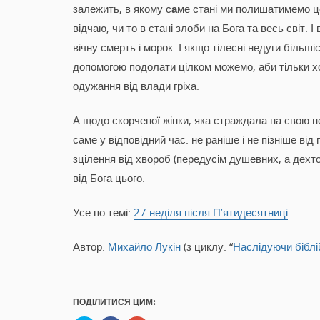
залежить, в якому с
а
ме стані ми полишатимемо цей
відчаю, чи то в стані злоби на Бога та весь світ. 
вічну смерть і морок. І якщо тілесні недуги більші
допомогою подолати цілком можемо, аби тільки хо
одужання від влади гріха.
А щодо скорченої жінки, яка страждала на свою не
саме у відповідний час: не раніше і не пізніше ві
зцілення від хвороб (передусім душевних, а дехто
від Бога цього.
Усе по темі:
27 неділя після П’ятидесятниці
Автор:
Михайло Лукін
(з циклу: “
Наслідуючи біблі
ПОДІЛИТИСЯ ЦИМ: