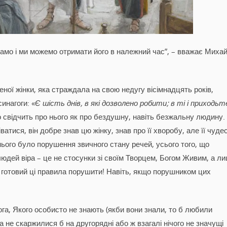
само і ми можемо отримати його в належний час”, – вважає Миха
ної жінки, яка страждала на свою недугу вісімнадцять років,
инагоги: «
Є шість днів, в які дозволено робити; в ті і приходьт
що свідчить про нього як про бездушну, навіть безжальну людину.
атися, він добре знав цю жінку, знав про її хворобу, але її чуде
нього було порушення звичного стану речей, усього того, що
людей віра – це не стосунки зі своїм Творцем, Богом Живим, а л
о готовий ці правила порушити! Навіть, якщо порушником цих
ога, Якого особисто не знають (якби вони знали, то б любили
 а не скаржилися б на другорядні або ж взагалі нічого не значущі