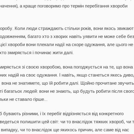
значення), а краще поговоримо про термін перебігання хвороби
воробу. Коли люди страждають стільки років, вони якось звикают
родовженням, багато хто з хворих навіть уявити не може себе бе
цієї хвороби вони плекали надії на скоре одужання, але цього не
 хто змиряється і починає жити далі.
иряється зі своєю хворобою, вона погоджується на те, що вона 
их надій на своє одужання. І навіть, якщо станеться якесь диво,
вона не знатимете, що їй робити далі. Щойно прочитане звучить
тті багатьох людей: вони не знають, що будуть робити після свог
льки не ставало гірше…
б бувають різними, і їх перебіг відрізняється від конкретного
 доведеться полишити цей світ: чи то внаслідок тяжких хвороб, чи 
 випадку, чи то внаслідок ще якихось причин, але саме від нас