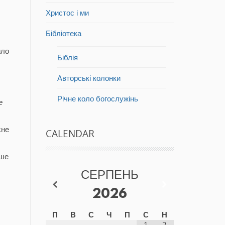
Христос і ми
Бібліотека
йло
Біблія
Авторські колонки
Річне коло богослужінь
е
сне
CALENDAR
ише
СЕРПЕНЬ
2026
П
В
С
Ч
П
С
Н
1
2