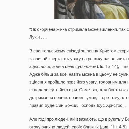
“Як скорчена жінка отримала Боже зцілення, так 
Лукін . . .
В євангельському епізоді зцілення Христом скорче
зазвичай звертають увагу на репліку начальника с
зцілятися, а не в день суботній
» (Лк. 13:14), – 
Адже більш за все, навіть можна в цьому не сумнів
зцілення пройшло повз його увагу, головним для 
складало суть його віри. Саме так, для багатьох 
дотримання певних правил і умов, і горе тому, хт
правил буде Син Божий, Господь Ісус Христос…
Але годі про людей, які вважають, що вірують у Б
оточуючих їх людей, своїх ближніх (див. 1Ін. 4:8),