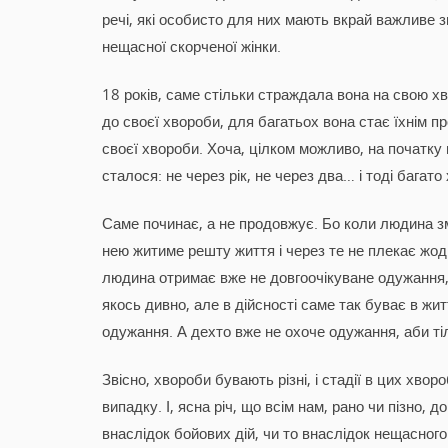
речі, які особисто для них мають вкрай важливе 
нещасної скорченої жінки.
18 років, саме стільки страждала вона на свою х
до своєї хвороби, для багатьох вона стає їхнім п
своєї хвороби. Хоча, цілком можливо, на початку 
сталося: не через рік, не через два… і тоді багато
Саме починає, а не продовжує. Бо коли людина зм
нею житиме решту життя і через те не плекає жодн
людина отримає вже не довгоочікуване одужання, 
якось дивно, але в дійсності саме так буває в жи
одужання. А дехто вже не охоче одужання, аби ті
Звісно, хвороби бувають різні, і стадії в цих хворо
випадку. І, ясна річ, що всім нам, рано чи пізно,
внаслідок бойових дій, чи то внаслідок нещасного