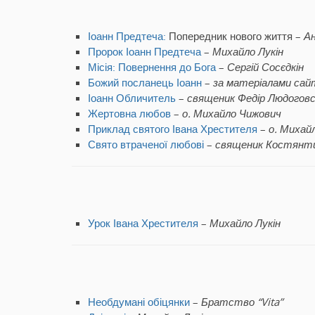
Іоанн Предтеча:
Попередник нового життя –
Ан
Пророк Іоанн Предтеча
–
Михайло Лукін
Місія: Повернення до Бога
–
Сергій Сосєдкін
Божий посланець Іоанн
–
за матеріалами са
Іоанн Обличитель
–
священик Федір Людоговс
Жертовна любов
–
о. Михайло Чижович
Приклад святого Івана Хрестителя
–
о. Михай
Свято втраченої любові
–
священик Костянт
Урок Івана Хрестителя
–
Михайло Лукін
Необдумані обіцянки
–
Братство “Vita”