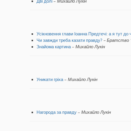
Дві долі
–
Михайло Лукін
Усікновення глави Іоанна Предтечі: а я тут до 
Чи завжди треба казати правду?
– Братство “
Знайома картина
–
Михайло Лукін
Уникати гріха
–
Михайло Лукін
Нагорода за правду
–
Михайло Лукін