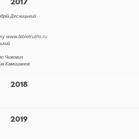
2017
дрій Десницький
йту
www
.
bіbletruths.ru
ький
ло Чижович
ин Камишанов
2018
2019