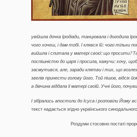
увійшла дочка Іродіади, танцювала і догодила Ірод
чого хочеш, і дам тобі. І клявся їй: чого тільки
вийшла і спитала у матері своєї: що просити? Та
поспішністю до царя і просила, кажучи: хочу, що
засмутився, але, заради клятви і тих, що возлеж
звелів принести голову його. Той пішов, відсік йому
а дівчина віддала її матері своїй. Учні його, почув
І зібрались апостоли до Ісуса і розповіли Йому все
текст надається згідно українського синодального
Роздуми стосовно постаті проро