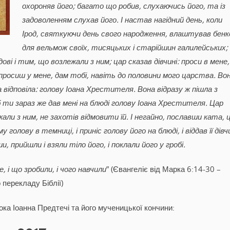
охороняв його; багато що робив, слухаючись його, та із
задоволенням слухав його. І настав нагідний день, коли
Ірод, святкуючи день свого народження, влаштував бен
для вельмож своїх, тисяцьких і старійшин галилейських; 
ові і тим, що возлежали з ним; цар сказав дівчині: проси в мене,
 попросиш у мене, дам тобі, навіть до половини мого царства. Во
 відповіла: голову Іоана Хрестителя. Вона відразу ж пішла з
б ти зараз же дав мені на блюді голову Іоана Хрестителя. Цар
али з ним, не захотів відмовити їй. І негайно, пославши ката, 
 голову в темниці, і приніс голову його на блюді, і віддав її дівчи
ши, прийшли і взяли тіло його, і поклали його у гробі.
, і що зробили, і чого навчили
” (Євангеліє від Марка 6:14-30 –
 перекладу Біблії)
ка Іоанна Предтечі та його мученицької кончини: