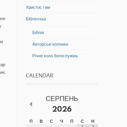
Христос і ми
кет
Бібліотека
і
Біблія
на
Авторські колонки
Річне коло богослужінь
цар
ні,
CALENDAR
СЕРПЕНЬ
2026
П
В
С
Ч
П
С
Н
1
2