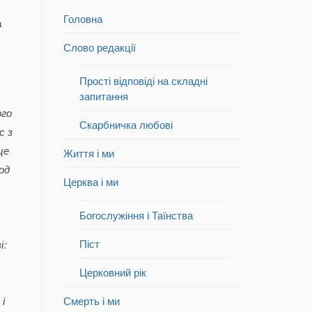
Головна
а
Слово редакції
Прості відповіді на складні
запитання
ого
Скарбничка любові
с з
це
Життя і ми
род
Церква і ми
Богослужіння і Таїнства
Піст
і:
Церковний рік
 і
Смерть і ми