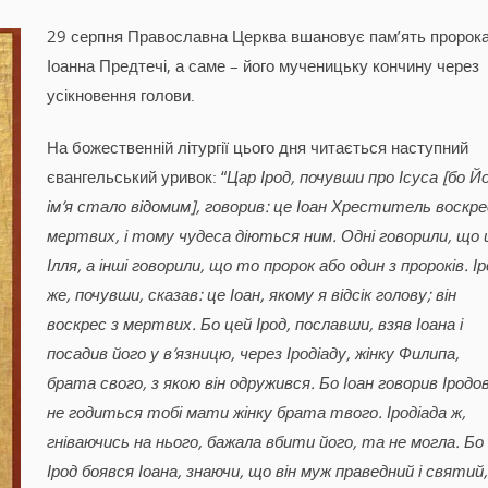
29 серпня Православна Церква вшановує пам’ять пророк
Іоанна Предтечі, а саме – його мученицьку кончину через
усікновення голови.
На божественній літургії цього дня читається наступний
євангельський уривок: “
Цар Ірод, почувши про Ісуса [бо Й
ім’я стало відомим], говорив: це Іоан Хреститель воскре
мертвих, і тому чудеса діються ним. Одні говорили, що 
Ілля, а інші говорили, що то пророк або один з пророків. І
же, почувши, сказав: це Іоан, якому я відсік голову; він
воскрес з мертвих. Бо цей Ірод, пославши, взяв Іоана і
посадив його у в’язницю, через Іродіаду, жінку Филипа,
брата свого, з якою він одружився. Бо Іоан говорив Іродов
не годиться тобі мати жінку брата твого. Іродіада ж,
гніваючись на нього, бажала вбити його, та не могла. Бо
Ірод боявся Іоана, знаючи, що він муж праведний і святий,