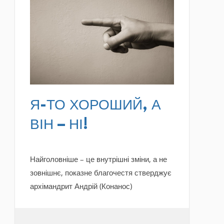
READ MORE
Я-ТО ХОРОШИЙ, А
ВІН – НІ!
Найголовніше – це внутрішні зміни, а не
зовнішнє, показне благочестя стверджує
архімандрит Андрій (Конанос)