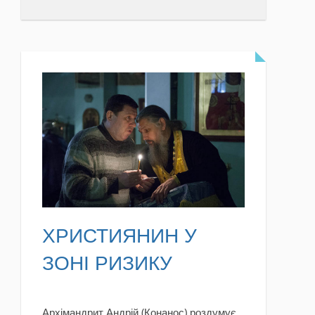
READ MORE
ХРИСТИЯНИН У
ЗОНІ РИЗИКУ
Архімандрит Андрій (Конанос) роздумує