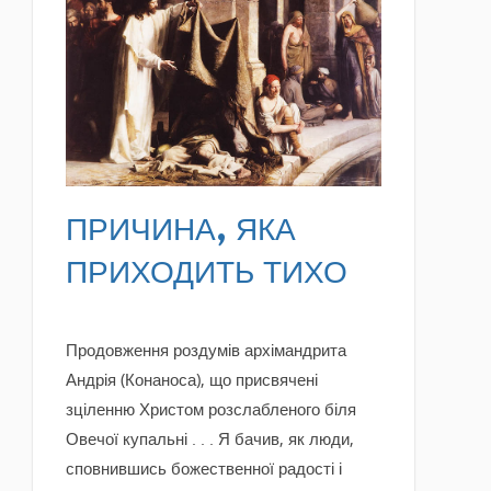
READ MORE
ПРИЧИНА, ЯКА
ПРИХОДИТЬ ТИХО
Продовження роздумів архімандрита
Андрія (Конаноса), що присвячені
зціленню Христом розслабленого біля
Овечої купальні . . . Я бачив, як люди,
сповнившись божественної радості і