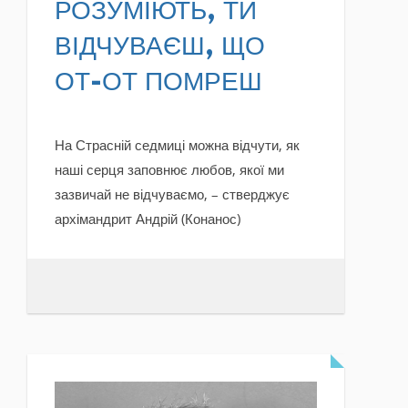
РОЗУМІЮТЬ, ТИ
ВІДЧУВАЄШ, ЩО
ОТ-ОТ ПОМРЕШ
На Страсній седмиці можна відчути, як
наші серця заповнює любов, якої ми
зазвичай не відчуваємо, – стверджує
архімандрит Андрій (Конанос)