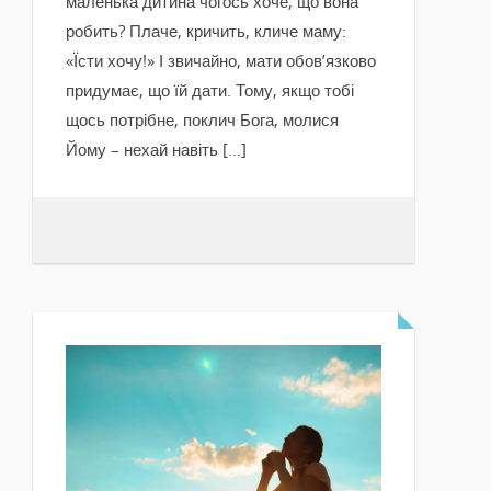
маленька дитина чогось хоче, що вона
робить? Плаче, кричить, кличе маму:
«Їсти хочу!» І звичайно, мати обов’язково
придумає, що їй дати. Тому, якщо тобі
щось потрібне, поклич Бога, молися
Йому – нехай навіть […]
READ MORE