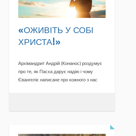
«ОЖИВІТЬ У СОБІ
ХРИСТА!»
Архімандрит Андрій (Конанос) роздумує
про те, як Пасха дарує надію і чому
Євангеліє написане про кожного з нас