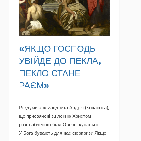
READ MORE
«ЯКЩО ГОСПОДЬ
УВІЙДЕ ДО ПЕКЛА,
ПЕКЛО СТАНЕ
РАЄМ»
Роздуми архімандрита Андрія (Конаноса),
що присвячені зціленню Христом
розслабленого біля Овечої купальні . . .
У Бога бувають для нас сюрпризи Якщо