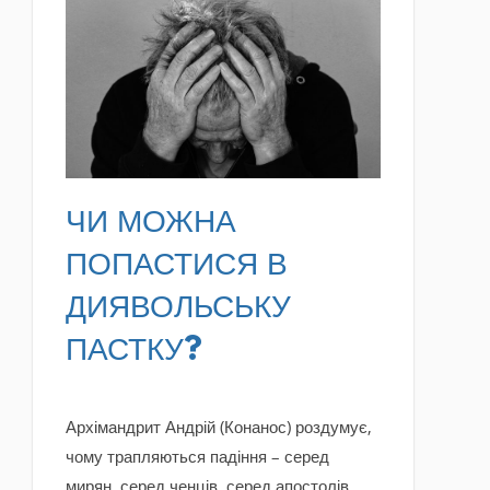
READ MORE
ЧИ МОЖНА
ПОПАСТИСЯ В
ДИЯВОЛЬСЬКУ
ПАСТКУ?
Архімандрит Андрій (Конанос) роздумує,
чому трапляються падіння – серед
мирян, серед ченців, серед апостолів,