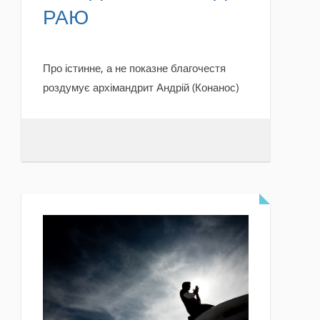
РАЮ
Про істинне, а не показне благочестя
роздумує архімандрит Андрій (Конанос)
READ MORE