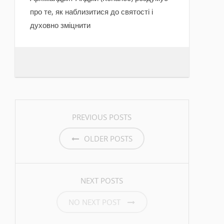
про те, як наблизитися до святості і
духовно зміцнити
POSTS NAVIGATION
PREVIOUS POSTS
OLDER POSTS
NEXT POSTS
NO NEXT POST