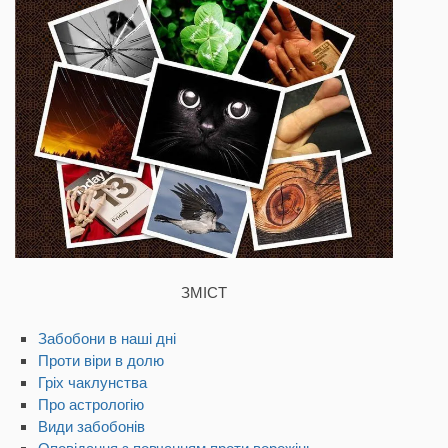
ЗМІСТ
Забобони в наші дні
Проти віри в долю
Гріх чаклунства
Про астрологію
Види забобонів
Оповідання з повчанням проти ворожінь