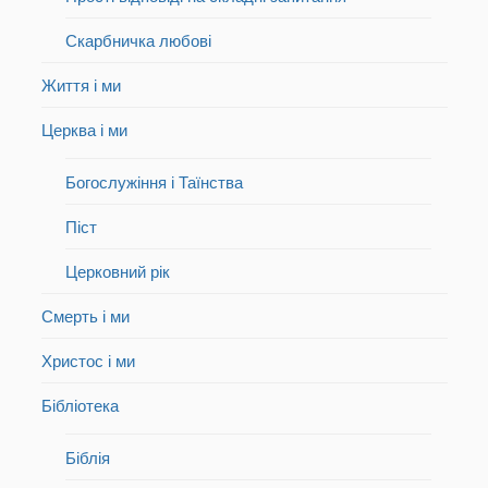
Скарбничка любові
Життя і ми
Церква і ми
Богослужіння і Таїнства
Піст
Церковний рік
Смерть і ми
Христос і ми
Бібліотека
Біблія