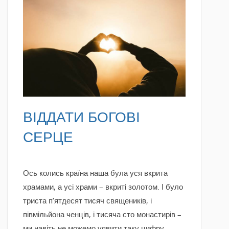
READ MORE
ВІДДАТИ БОГОВІ
СЕРЦЕ
Ось колись країна наша була уся вкрита
храмами, а усі храми – вкриті золотом. І було
триста п’ятдесят тисяч священиків, і
півмільйона ченців, і тисяча сто монастирів –
ми навіть не можемо уявити таку цифру.