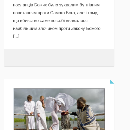
посланців Божих було зухвалим бунтівним
повстанням проти Самого Бога, але і тому,
що вбивство саме по собі вважалося
найбільшим злочином проти Закону Божого.
[…]
READ MORE