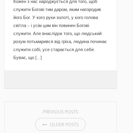
Кожен з нас народжується для того, щоб
служити Богові тим даром, яким нагородив
його Бог. У кого руки золоті, у кого голова
світла – і усім цим він повинен Богові
служити. Але внаслідок того, що людський
розум потьмарився від гріха, людина починає
служити собі, усе старається для себе.
Буває, що […]
POSTS NAVIGATION
PREVIOUS POSTS
OLDER POSTS