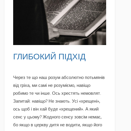
READ MORE
ГЛИБОКИЙ ПІДХІД
Через те що наш розум абсолютно потьмянів
від гріха, ми самі не розуміємо, навіщо
робимо те чи інше. Ось хрестять немовлят.
Запитай: навіщо? Не знають. Усі «хрещені»,
ось щоб і він хай буде «хрещений». А який
сенс у цьому? Жодного сенсу зовсім немає,
бо якщо в церкву дитя не водити, якщо його