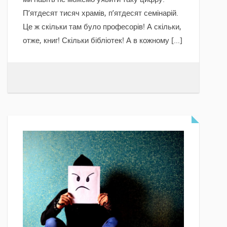
П’ятдесят тисяч храмів, п’ятдесят семінарій.
Це ж скільки там було професорів! А скільки,
отже, книг! Скільки бібліотек! А в кожному […]
READ MORE