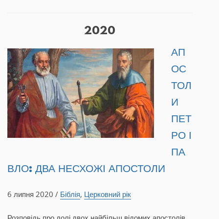
2020
АП
ОС
ТОЛ
И
ПЕТ
РО І
ПА
ВЛО: ДВА НЕСХОЖІ АПОСТОЛИ
6 липня 2020 /
Біблія
,
Церковний рік
Розповідь про долі двох найбільш відомих апостолів