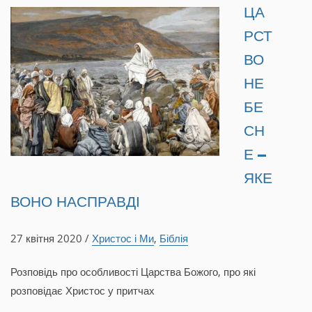
ЦА
РСТ
ВО
НЕ
БЕ
СН
Е –
ЯКЕ
ВОНО НАСПРАВДІ
27 квітня 2020 /
Христос і Ми
,
Біблія
Розповідь про особливості Царства Божого, про які
розповідає Христос у притчах