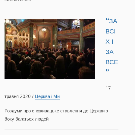
“ЗА
ВСІ
Х І
ЗА
ВСЕ
”
17
травня 2020 /
Церква і Ми
Роздуми про споживацьке ставлення до Церкви з
боку багатьох людей