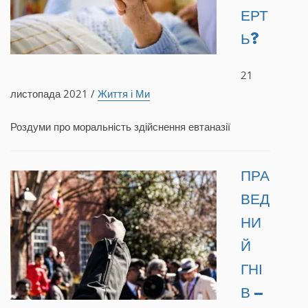
ЕРТ
Ь?
21
листопада 2021 /
Життя і Ми
Роздуми про моральність здійснення евтаназії
ПРА
ВЕД
НИ
Й
ГНІ
В –