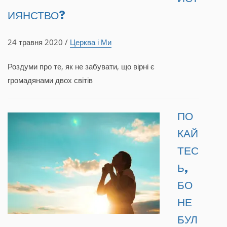
ИЯНСТВО?
24 травня 2020 /
Церква і Ми
Роздуми про те, як не забувати, що вірні є
громадянами двох світів
ПО
КАЙ
ТЕС
Ь,
БО
НЕ
БУЛ