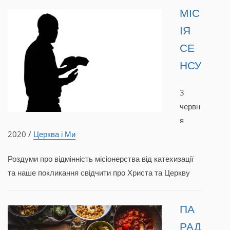
МІС
ІЯ
СЕ
НСУ
3
червн
я
2020 /
Церква і Ми
Роздуми про відмінність місіонерства від катехизації
та наше покликання свідчити про Христа та Церкву
ПА
РАД