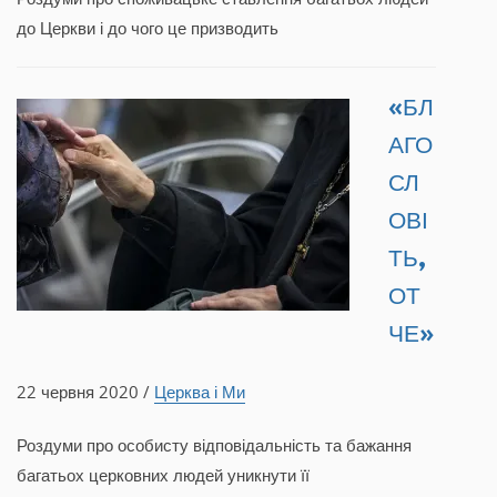
до Церкви і до чого це призводить
«БЛ
АГО
СЛ
ОВІ
ТЬ,
ОТ
ЧЕ»
22 червня 2020 /
Церква і Ми
Роздуми про особисту відповідальність та бажання
багатьох церковних людей уникнути її