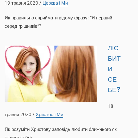
19 травня 2020 /
Церква і Ми
Як правильно сприймати відому фразу: “Я перший
серед грішників”?
ЛЮ
БИТ
И
СЕ
БЕ?
18
травня 2020 /
Христос і Ми
Як розуміти Христову заповідь любити ближнього як
самого себе?