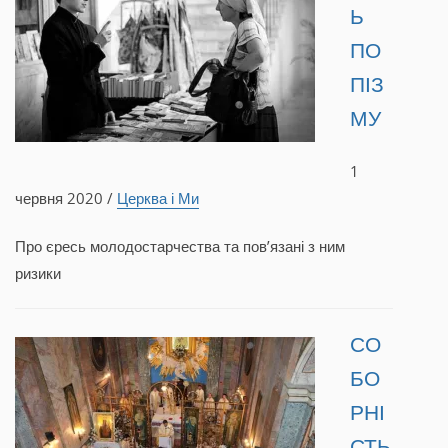
Ь
ПО
ПІЗ
МУ
1
червня 2020 /
Церква і Ми
Про єресь молодостарчества та пов’язані з ним
ризики
СО
БО
РНІ
СТЬ