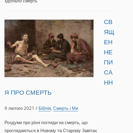
здолало смерть
СВ
ЯЩ
ЕН
НЕ
ПИ
СА
НН
Я ПРО СМЕРТЬ
9 лютого 2021 /
Біблія
,
Смерть і Ми
Роздуми про різні погляди на смерть, що
проглядаються в Новому та Старому Завітах