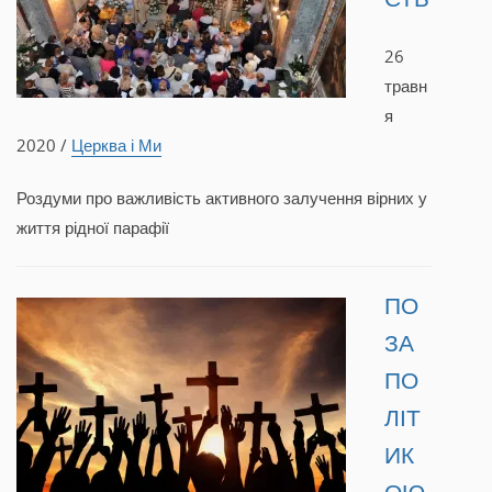
26
травн
я
2020 /
Церква і Ми
Роздуми про важливість активного залучення вірних у
життя рідної парафії
ПО
ЗА
ПО
ЛІТ
ИК