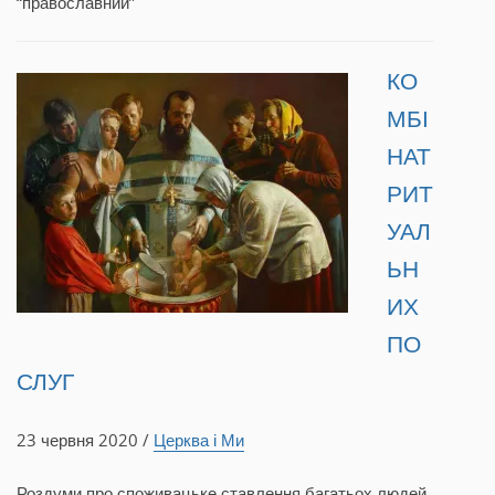
“православний”
КО
МБІ
НАТ
РИТ
УАЛ
ЬН
ИХ
ПО
СЛУГ
23 червня 2020 /
Церква і Ми
Роздуми про споживацьке ставлення багатьох людей