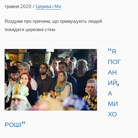
травня 2020 /
Церква і Ми
Роздуми про причини, що примушують людей
покидати церковні стіни
“Я
ПОГ
АН
ИЙ,
А
МИ
ХО
РОШІ”