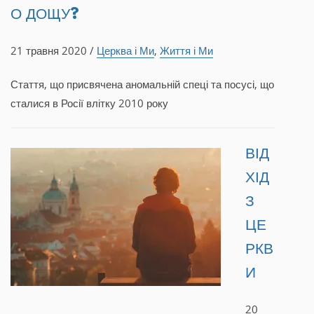
О ДОЩУ?
21 травня 2020 /
Церква і Ми
,
Життя і Ми
Стаття, що присвячена аномальній спеці та посусі, що
сталися в Росії влітку 2010 року
ВІД
ХІД
З
ЦЕ
РКВ
И
20