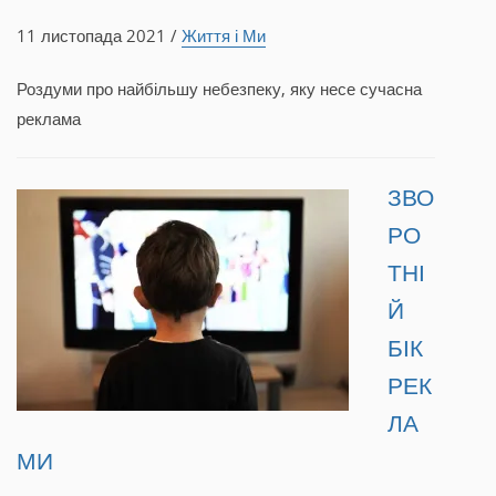
11 листопада 2021 /
Життя і Ми
Роздуми про найбільшу небезпеку, яку несе сучасна
реклама
ЗВО
РО
ТНІ
Й
БІК
РЕК
ЛА
МИ