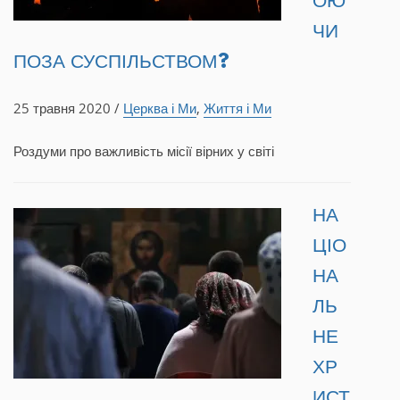
ОЮ
ЧИ
ПОЗА СУСПІЛЬСТВОМ?
25 травня 2020 /
Церква і Ми
,
Життя і Ми
Роздуми про важливість місії вірних у світі
НА
ЦІО
НА
ЛЬ
НЕ
ХР
ИСТ