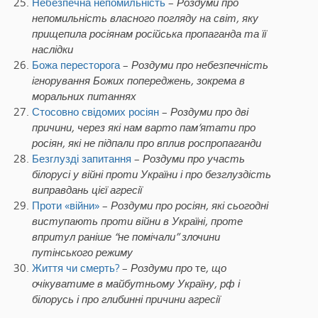
Небезпечна непомильність
–
Роздуми про
непомильність власного погляду на світ, яку
прищепила росіянам російська пропаганда та її
наслідки
Божа пересторога
–
Роздуми про небезпечність
ігнорування Божих попереджень, зокрема в
моральних питаннях
Стосовно свідомих росіян
–
Роздуми про дві
причини, через які нам варто пам’ятати про
росіян, які не підпали про вплив роспропаганди
Безглузді запитання
–
Роздуми про участь
білорусі у війні проти України і про безглуздість
виправдань цієї агресії
Проти «війни»
–
Роздуми про росіян, які сьогодні
виступають проти війни в Україні, проте
впритул раніше “не помічали” злочини
путінського режиму
Життя чи смерть?
–
Роздуми про
те
, що
очікуватиме в майбутньому Україну, рф і
білорусь і про глибинні причини агресії