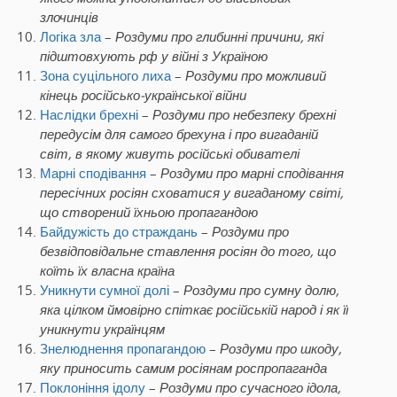
злочинців
Логіка зла
–
Роздуми про глибинні причини, які
підштовхують рф у війні з Україною
Зона суцільного лиха
–
Роздуми про можливий
кінець російсько-української війни
Наслідки брехні
–
Роздуми про небезпеку брехні
передусім для самого брехуна і про вигаданій
світ, в якому живуть російські обивателі
Марні сподівання
–
Роздуми про марні сподівання
пересічних росіян сховатися у вигаданому світі,
що створений їхньою пропагандою
Байдужість до страждань
–
Роздуми про
безвідповідальне ставлення росіян до того, що
коїть їх власна країна
Уникнути сумної долі
–
Роздуми про сумну долю,
яка цілком ймовірно спіткає російській народ і як її
уникнути українцям
Знелюднення пропагандою
–
Роздуми про шкоду,
яку приносить самим росіянам роспропаганда
Поклоніння ідолу
–
Роздуми про
сучасного ідола,