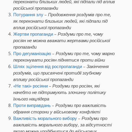
переконати близьких людей, які підпали під вплив
російської пропаганди
Потурання злу
–
Продовження роздумів про те,
як переконати близьких людей, які підпали під
вплив російської пропаганди
Жертви пропаганди
–
Роздуми про те, чому
росіян не можна вважати жертвами російської
пропаганди
Про дегуманізацію
–
Роздуми про те, чому марно
переконувати росіян піднятися проти війни
Шлях зцілення від роспропаганди
–
Закінчення
роздумів, що присвячені протидії згубному
впливу російської пропаганди
«Не такі» росіяни
–
Роздуми п
ро росіян, які
начебто не підтримують злочинну політику
їхнього нацлідера
Проти виправдань
–
Роздуми про важливість
обрання сторони у військовому конфлікті
Важливість морального вибору
–
Роздуми про
важливість морального вибору, за відсутності
якого можна уподібнитися до військових