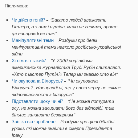
Післямова:
Чи дійсно геній?
–
“Багато людей вважають
Гітлера, а з ним і путіна, мало не геніями, проте
це насправді не так”
Маніпулятивні теми
–
Роздуми про деякі
маніпулятивні теми навколо російсько-української
війни
Хто ж він такий?
–
“У 2000 році відома
американська журналістка Труді Рубін спиталася:
«Хто є містер Путін?» Тепер ми знаємо хто він”
Чи окупована Білорусь?
–
“Чи окупована
Білорусь?.. Насправді ні, що у свою чергу не знімає
відповідальності з білорусів”
Підставляти щоку чи ні?
–
“Не можна потурати
злу, не можна залишати його без відповіді, тим
більше залишати безкарним”
Звіт за все зроблене
–
Роздуми про цінні біблійні
уроки, які можна знайти в смерті Президента
Ірану