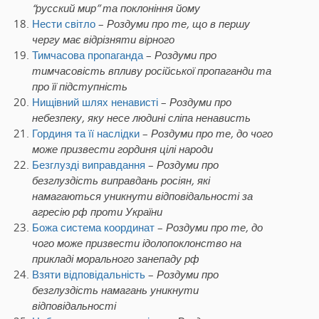
“русский мир” та поклоніння йому
Нести світло
–
Роздуми про те, що в першу
чергу має відрізняти вірного
Тимчасова пропаганда
–
Роздуми про
тимчасовість впливу російської пропаганди та
про її підступність
Нищівний шлях ненависті
–
Роздуми про
небезпеку, яку несе людині сліпа ненависть
Гординя та її наслідки
–
Роздуми про те, до чого
може призвести гординя цілі народи
Безглузді виправдання
–
Роздуми про
безглуздість виправдань росіян, які
намагаються уникнути відповідальності за
агресію рф проти України
Божа система координат
–
Роздуми про те, до
чого може призвести ідолопоклонство на
прикладі морального занепаду рф
Взяти відповідальність
–
Роздуми про
безглуздість намагань уникнути
відповідальності