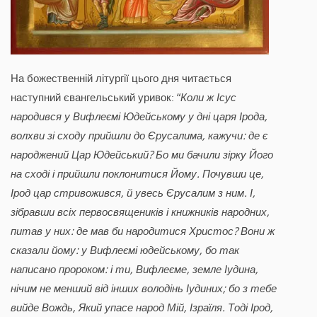
На божественній літургії цього дня читається
наступний євангельський уривок: “
Коли ж Ісус
народився у Вифлеємі Юдейському у дні царя Ірода,
волхви зі сходу прийшли до Єрусалима, кажучи: де є
народжений Цар Юдейський? Бо ми бачили зірку Його
на сході і прийшли поклонитися Йому. Почувши це,
Ірод цар стривожився, й увесь Єрусалим з ним. І,
зібравши всіх первосвящеників і книжників народних,
питав у них: де мав би народитися Христос? Вони ж
сказали йому: у Вифлеємі юдейському, бо так
написано пророком: і ти, Вифлеєме, земле Іудина,
нічим не менший від інших володінь Іудиних; бо з тебе
вийде Вождь, Який упасе народ Мій, Ізраїля. Тоді Ірод,