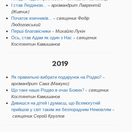
І став Людиною…
–
архімандрит Лаврентій
(Живчик)
Початок язичників…
–
священик Федір
Людоговський
Перші благовісники
–
Михайло Лукін
Ось, став Адам як один з Нас
–
священик
Костянтин Камишанов
2019
Як правильно вибрати подарунок на Різдво?
–
архімандрит Сава (Мажуко)
Що таке наше Різдво в очах Божих?
–
священик
Костянтин Камишанов
Дивишся на дітей і думаєш, що Всемогутній
прийшов у світ таким же безпорадним Немовлям
–
священик Сергій Круглов