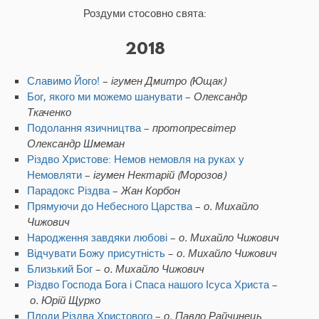
Роздуми стосовно свята:
2018
Славимо Його!
–
ігумен Дмитро (Ющак)
Бог, якого ми можемо шанувати
–
Олександр
Ткаченко
Подолання язичництва
–
протопресвітер
Олександр Шмеман
Різдво Христове: Немов немовля на руках у
Немовляти
–
ігумен Нектарій (Морозов)
Парадокс Різдва
–
Жан Корбон
Прямуючи до Небесного Царства
–
о. Михайло
Чижович
Народження завдяки любові
–
о. Михайло Чижович
Відчувати Божу присутність
–
о. Михайло Чижович
Близький Бог
–
о. Михайло Чижович
Різдво Господа Бога і Спаса нашого Ісуса Христа
–
о. Юрій Щурко
Плоди Різдва Христового
–
о. Павло Райчинець