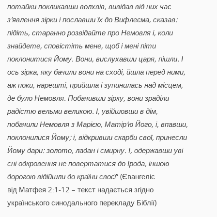
потайки покликавши волхвів, вивідав від них час
з’явлення зірки і пославши їх до Вифлеєма, сказав:
підіть, старанно розвідайте про Немовля і, коли
знайдете, сповістіть мене, щоб і мені піти
поклонитися Йому. Вони, вислухавши царя, пішли. І
ось зірка, яку бачили вони на сході, йшла перед ними,
аж поки, нарешті, прийшла і зупинилась над місцем,
де було Немовля. Побачивши зірку, вони зраділи
радістю вельми великою. І, увійшовши в дім,
побачили Немовля з Марією, Матір’ю Його, і, впавши,
поклонилися Йому; і, відкривши скарби свої, принесли
Йому дари: золото, ладан і смирну. І, одержавши уві
сні одкровення не повертатися до Ірода, іншою
дорогою відійшли до країни своєї
” (Євангеліє
від Матфея 2:1-12 – текст надається згідно
українського синодального перекладу Біблії)