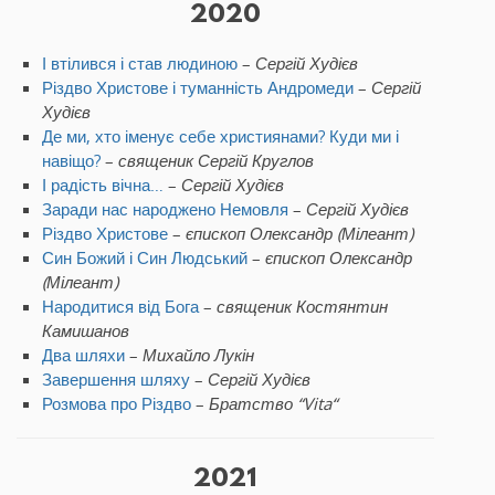
2020
І втілився і став людиною
–
Сергій Худієв
Різдво Христове і туманність Андромеди
–
Сергій
Худієв
Де ми, хто іменує себе християнами? Куди ми і
навіщо?
–
священик Сергій Круглов
І радість вічна…
–
Сергій Худієв
Заради нас народжено Немовля
–
Сергій Худієв
Різдво Христове
–
єпископ Олександр (Мілеант)
Син Божий і Син Людський
–
єпископ Олександр
(Мілеант)
Народитися від Бога
–
священик Костянтин
Камишанов
Два шляхи
–
Михайло Лукін
Завершення шляху
–
Сергій Худієв
Розмова про Різдво
–
Братство “
Vita
“
2021