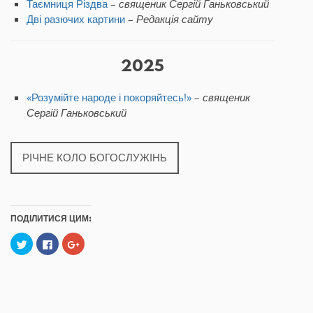
Таємниця Різдва
–
священик Сергій Ганьковський
Дві разючих картини
–
Редакція сайту
2025
«Розумійте народе і покоряйтесь!»
–
священик
Сергій Ганьковський
РІЧНЕ КОЛО БОГОСЛУЖІНЬ
ПОДІЛИТИСЯ ЦИМ:
C
C
C
l
l
l
i
i
i
c
c
c
k
k
k
t
t
t
o
o
o
s
s
s
h
h
h