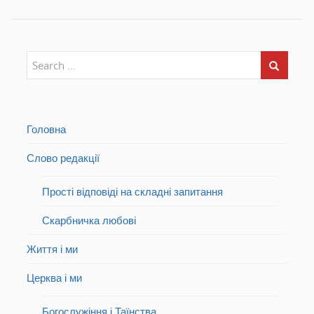
і
н
і
)
і
)
)
Головна
Слово редакції
Прості відповіді на складні запитання
Скарбничка любові
Життя і ми
Церква і ми
Богослужіння і Таїнства